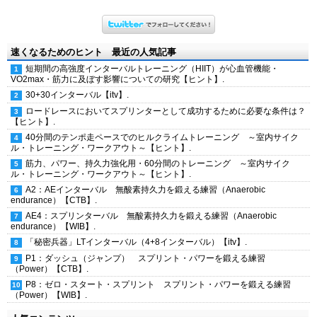
速くなるためのヒント 最近の人気記事
短期間の高強度インターバルトレーニング（HIIT）が心血管機能・
VO2max・筋力に及ぼす影響についての研究【ヒント】.
30+30インターバル【itv】.
ロードレースにおいてスプリンターとして成功するために必要な条件は？
【ヒント】.
40分間のテンポ走ペースでのヒルクライムトレーニング ～室内サイク
ル・トレーニング・ワークアウト～【ヒント】.
筋力、パワー、持久力強化用・60分間のトレーニング ～室内サイク
ル・トレーニング・ワークアウト～【ヒント】.
A2：AEインターバル 無酸素持久力を鍛える練習（Anaerobic
endurance）【CTB】.
AE4：スプリンターバル 無酸素持久力を鍛える練習（Anaerobic
endurance）【WIB】.
「秘密兵器」LTインターバル（4+8インターバル）【itv】.
P1：ダッシュ（ジャンプ） スプリント・パワーを鍛える練習
（Power）【CTB】.
P8：ゼロ・スタート・スプリント スプリント・パワーを鍛える練習
（Power）【WIB】.