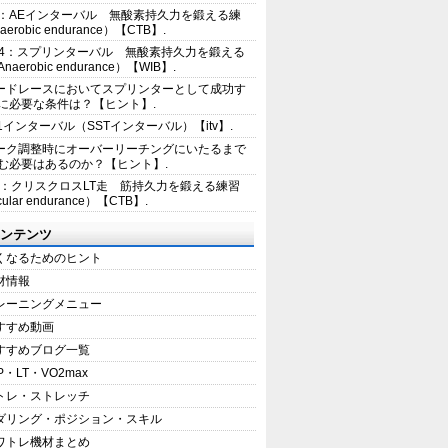
2：AEインターバル 無酸素持久力を鍛える練
erobic endurance）【CTB】.
E4：スプリンターバル 無酸素持久力を鍛える
aerobic endurance）【WIB】.
ードレースにおいてスプリンターとして成功す
に必要な条件は？【ヒント】.
+1インターバル（SSTインターバル）【itv】.
ーク調整時にオーバーリーチングにいたるまで
む必要はあるのか？【ヒント】.
5：クリスクロスLT走 筋持久力を鍛える練習
ular endurance）【CTB】.
ンテンツ
くなるためのヒント
材情報
レーニングメニュー
すすめ動画
すすめブログ一覧
P・LT・VO2max
トレ・ストレッチ
ダリング・ポジション・スキル
ワトレ機材まとめ