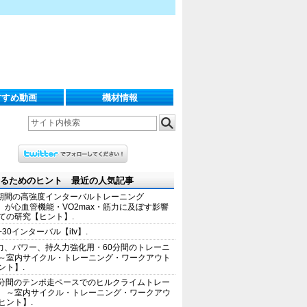
すすめ動画
機材情報
るためのヒント 最近の人気記事
期間の高強度インターバルトレーニング
IT）が心血管機能・VO2max・筋力に及ぼす影響
ての研究【ヒント】.
+30インターバル【itv】.
力、パワー、持久力強化用・60分間のトレーニ
～室内サイクル・トレーニング・ワークアウト
ント】.
0分間のテンポ走ペースでのヒルクライムトレー
 ～室内サイクル・トレーニング・ワークアウ
ヒント】.