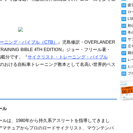
疲
ロ
LS
初
冬
サ
ーニング・バイブル（CTB）
』児島修訳・OVERLANDER
立
RAINING BIBLE 4TH EDITION』ジョー・フリール著・
期
ム掲載分です。『
サイクリスト・トレーニング・バイブル
レ
のおける自転車トレーニング教本として名高い世界的ベス
ヒ
プ
ール
ールは、1980年から持久系アスリートを指導してきまし
アマチュアからプロのロードサイクリスト、マウンテンバ