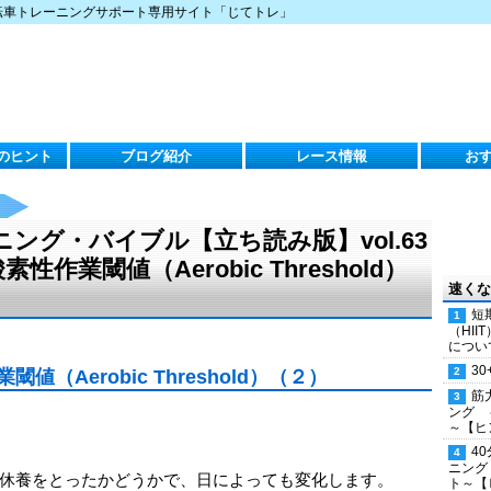
転車トレーニングサポート専用サイト「じてトレ」
のヒント
ブログ紹介
レース情報
お
ング・バイブル【立ち読み版】vol.63
業閾値（Aerobic Threshold）
速くな
短
（HI
につい
30
（Aerobic Threshold）（２）
筋
ング 
～【ヒ
4
ニング
休養をとったかどうかで、日によっても変化します。
ト～【