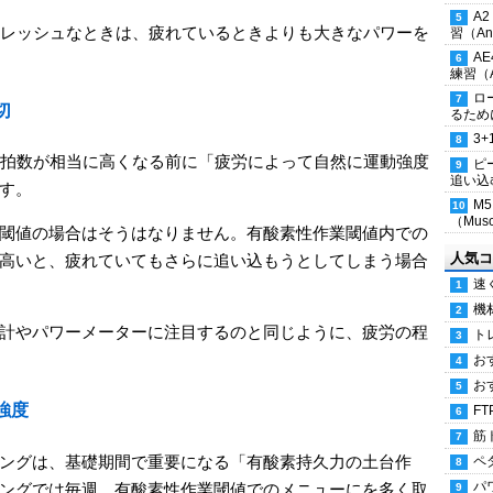
A
フレッシュなときは、疲れているときよりも大きなパワーを
習（Ana
A
練習（An
ロ
切
るため
3
心拍数が相当に高くなる前に「疲労によって自然に運動強度
ピ
追い込
す。
M
（Musc
閾値の場合はそうはなりません。有酸素性作業閾値内での
人気コ
高いと、疲れていてもさらに追い込もうとしてしまう場合
速
機
計やパワーメーターに注目するのと同じように、疲労の程
ト
お
お
強度
FT
筋
ングは、基礎期間で重要になる「有酸素持久力の土台作
ペ
パ
ングでは毎週、有酸素性作業閾値でのメニューにを多く取