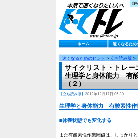
自
ホーム
速くなるため
速くなるためのヒント
>
立ち読み版
>
サイクリスト・トレーニ
生理学と身体能力 有酸素性作
（２）
【立ち読み版】
2012年12月17日 06:30
生理学と身体能力 有酸素性作業閾値
■休養状態でも変化する
また有酸素性作業閾値は、しっかりと