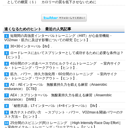
としての糖質（１） カロリーの質を低下させないために
速くなるためのヒント 最近の人気記事
短期間の高強度インターバルトレーニング（HIIT）が心血管機能・
VO2max・筋力に及ぼす影響についての研究【ヒント】.
30+30インターバル【itv】.
ロードレースにおいてスプリンターとして成功するために必要な条件は？
【ヒント】.
40分間のテンポ走ペースでのヒルクライムトレーニング ～室内サイク
ル・トレーニング・ワークアウト～【ヒント】.
筋力、パワー、持久力強化用・60分間のトレーニング ～室内サイク
ル・トレーニング・ワークアウト～【ヒント】.
A2：AEインターバル 無酸素持久力を鍛える練習（Anaerobic
endurance）【CTB】.
AE4：スプリンターバル 無酸素持久力を鍛える練習（Anaerobic
endurance）【WIB】.
「秘密兵器」LTインターバル（4+8インターバル）【itv】.
体力テストの行い方 ～スプリント・パワー、VO2max＆閾値パワーのテ
スト方法～【ヒント】.
25分間のスピニング(R)トレーニング | High Intensity Race Day Effort |
～室内サイクル・トレーニング・ワークアウト～【ヒント】.