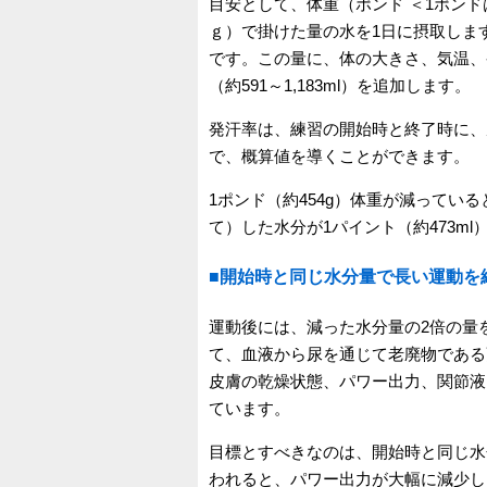
目安として、体重（ポンド ＜1ポンドは
ｇ）で掛けた量の水を1日に摂取します。体
です。この量に、体の大きさ、気温、発
（約591～1,183ml）を追加します。
発汗率は、練習の開始時と終了時に、
で、概算値を導くことができます。
1ポンド（約454g）体重が減ってい
て）した水分が1パイント（約473m
■開始時と同じ水分量で長い運動を
運動後には、減った水分量の2倍の量
て、血液から尿を通じて老廃物である
皮膚の乾燥状態、パワー出力、関節液
ています。
目標とすべきなのは、開始時と同じ水
われると、パワー出力が大幅に減少し