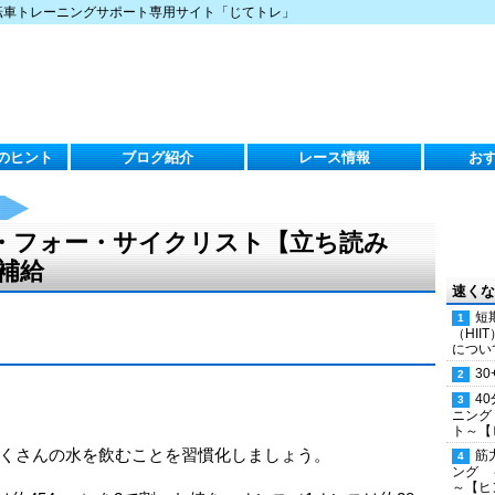
転車トレーニングサポート専用サイト「じてトレ」
のヒント
ブログ紹介
レース情報
お
・フォー・サイクリスト【立ち読み
分補給
速くな
短
（HI
につい
30
4
ニング
ト～【
くさんの水を飲むことを習慣化しましょう。
筋
ング 
～【ヒ