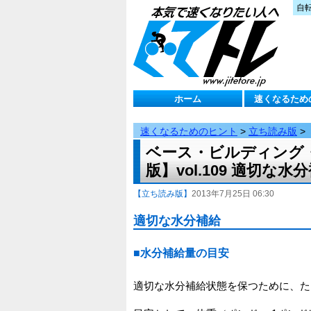
自
ホーム
速くなるため
速くなるためのヒント
>
立ち読み版
>
ベース・ビルディング
版】vol.109 適切な水
【立ち読み版】
2013年7月25日 06:30
適切な水分補給
■水分補給量の目安
適切な水分補給状態を保つために、た