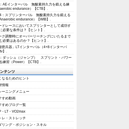
2：AEインターバル 無酸素持久力を鍛える練
erobic endurance）【CTB】.
E4：スプリンターバル 無酸素持久力を鍛える
aerobic endurance）【WIB】.
ードレースにおいてスプリンターとして成功す
に必要な条件は？【ヒント】.
ーク調整時にオーバーリーチングにいたるまで
む必要はあるのか？【ヒント】.
秘密兵器」LTインターバル（4+8インターバ
tv】.
1：ダッシュ（ジャンプ） スプリント・パワー
練習（Power）【CTB】.
ンテンツ
くなるためのヒント
材情報
レーニングメニュー
すすめ動画
すすめブログ一覧
P・LT・VO2max
トレ・ストレッチ
ダリング・ポジション・スキル