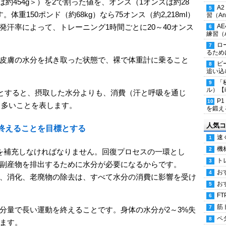
約454g＞）を2で割った値を、オンス（1オンスは約28
A
重150ポンド（約68kg）なら75オンス（約2,218ml）
習（Ana
汗率によって、トレーニング1時間ごとに20～40オンス
A
練習（An
ロ
るため
皮膚の水分を拭き取った状態で、裸で体重計に乗ること
ピ
追い込
「
ル）【i
るとすると、摂取した水分よりも、消費（汗と呼吸を通じ
P
l）多いことを表します。
を鍛える
人気コ
終えることを目標とする
速
機
を補充しなければなりません。回復プロセスの一環とし
ト
副産物を排出するために水分が必要になるからです。
お
、消化、老廃物の除去は、すべて水分の消費に影響を受け
お
FT
筋
分量で長い運動を終えることです。身体の水分が2～3%失
ペ
ます。