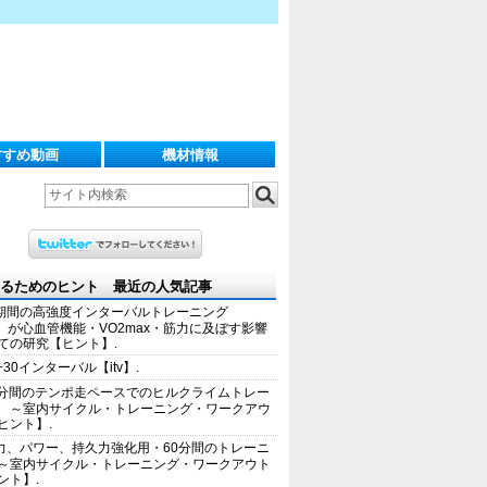
すすめ動画
機材情報
るためのヒント 最近の人気記事
期間の高強度インターバルトレーニング
IT）が心血管機能・VO2max・筋力に及ぼす影響
ての研究【ヒント】.
+30インターバル【itv】.
0分間のテンポ走ペースでのヒルクライムトレー
 ～室内サイクル・トレーニング・ワークアウ
ヒント】.
力、パワー、持久力強化用・60分間のトレーニ
～室内サイクル・トレーニング・ワークアウト
ント】.