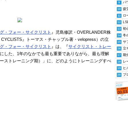
パ
疲
ロ
LS
初
グ・フォー・サイクリスト
』児島修訳・OVERLANDER株
冬
or CYCLISTS』トーマス・チャップル著・velopress）の立
サ
グ・フォー・サイクリスト
』は、『
サイクリスト・トレー
立
にした、1年のなかでも最も重要でありながら、最も理解
期
ーストレーニング期）」に、どのようにトレーニングすべ
レ
ヒ
プ