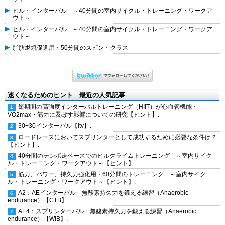
ヒル・インターバル ～40分間の室内サイクル・トレーニング・ワークア
ウト～
ヒル・インターバル ～40分間の室内サイクル・トレーニング・ワークア
ウト～
脂肪燃焼促進用・50分間のスピン・クラス
速くなるためのヒント 最近の人気記事
短期間の高強度インターバルトレーニング（HIIT）が心血管機能・
VO2max・筋力に及ぼす影響についての研究【ヒント】.
30+30インターバル【itv】.
ロードレースにおいてスプリンターとして成功するために必要な条件は？
【ヒント】.
40分間のテンポ走ペースでのヒルクライムトレーニング ～室内サイク
ル・トレーニング・ワークアウト～【ヒント】.
筋力、パワー、持久力強化用・60分間のトレーニング ～室内サイク
ル・トレーニング・ワークアウト～【ヒント】.
A2：AEインターバル 無酸素持久力を鍛える練習（Anaerobic
endurance）【CTB】.
AE4：スプリンターバル 無酸素持久力を鍛える練習（Anaerobic
endurance）【WIB】.