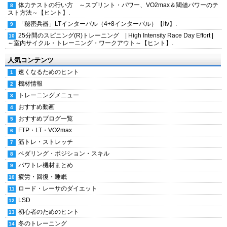
体力テストの行い方 ～スプリント・パワー、VO2max＆閾値パワーのテ
スト方法～【ヒント】.
「秘密兵器」LTインターバル（4+8インターバル）【itv】.
25分間のスピニング(R)トレーニング | High Intensity Race Day Effort |
～室内サイクル・トレーニング・ワークアウト～【ヒント】.
人気コンテンツ
速くなるためのヒント
機材情報
トレーニングメニュー
おすすめ動画
おすすめブログ一覧
FTP・LT・VO2max
筋トレ・ストレッチ
ペダリング・ポジション・スキル
パワトレ機材まとめ
疲労・回復・睡眠
ロード・レーサのダイエット
LSD
初心者のためのヒント
冬のトレーニング