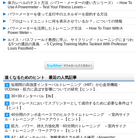
体力レベルのテスト方法（パワー・メーターの使い方シリーズ） ～How To
Use A Powermeter – Test Your Fitness Levels～
パワーメーターを使って走行中のエネルギーを節約する方法
「プロはヘッドユニットに何を表示させているか？」についての情報
パワーメーターを活用したトレーニング方法 ～How To Train With A
Power Meter～
ルイス・パスフィールド教授に学ぶ、サイクリング・トレーニングにまつわ
る5つの通説の真偽 ～5 Cycling Training Myths Tackled With Professor
Louis Passfield～
速くなるためのヒント 最近の人気記事
短期間の高強度インターバルトレーニング（HIIT）が心血管機能・
VO2max・筋力に及ぼす影響についての研究【ヒント】.
30+30インターバル【itv】.
ロードレースにおいてスプリンターとして成功するために必要な条件は？
【ヒント】.
40分間のテンポ走ペースでのヒルクライムトレーニング ～室内サイク
ル・トレーニング・ワークアウト～【ヒント】.
筋力、パワー、持久力強化用・60分間のトレーニング ～室内サイク
ル・トレーニング・ワークアウト～【ヒント】.
A2：AEインターバル 無酸素持久力を鍛える練習（Anaerobic