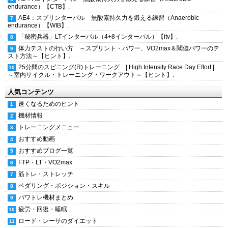
endurance）【CTB】.
AE4：スプリンターバル 無酸素持久力を鍛える練習（Anaerobic
endurance）【WIB】.
「秘密兵器」LTインターバル（4+8インターバル）【itv】.
体力テストの行い方 ～スプリント・パワー、VO2max＆閾値パワーのテ
スト方法～【ヒント】.
25分間のスピニング(R)トレーニング | High Intensity Race Day Effort |
～室内サイクル・トレーニング・ワークアウト～【ヒント】.
人気コンテンツ
速くなるためのヒント
機材情報
トレーニングメニュー
おすすめ動画
おすすめブログ一覧
FTP・LT・VO2max
筋トレ・ストレッチ
ペダリング・ポジション・スキル
パワトレ機材まとめ
疲労・回復・睡眠
ロード・レーサのダイエット