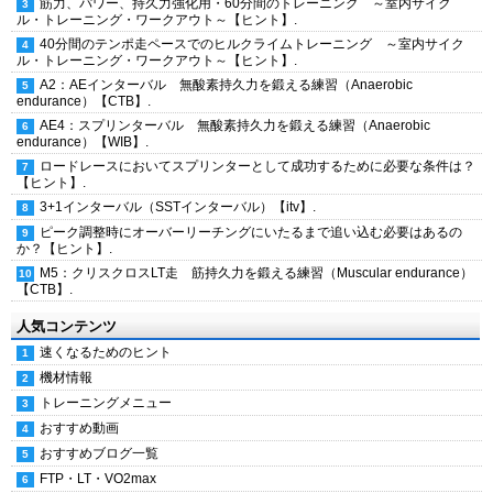
筋力、パワー、持久力強化用・60分間のトレーニング ～室内サイク
ル・トレーニング・ワークアウト～【ヒント】.
40分間のテンポ走ペースでのヒルクライムトレーニング ～室内サイク
ル・トレーニング・ワークアウト～【ヒント】.
A2：AEインターバル 無酸素持久力を鍛える練習（Anaerobic
endurance）【CTB】.
AE4：スプリンターバル 無酸素持久力を鍛える練習（Anaerobic
endurance）【WIB】.
ロードレースにおいてスプリンターとして成功するために必要な条件は？
【ヒント】.
3+1インターバル（SSTインターバル）【itv】.
ピーク調整時にオーバーリーチングにいたるまで追い込む必要はあるの
か？【ヒント】.
M5：クリスクロスLT走 筋持久力を鍛える練習（Muscular endurance）
【CTB】.
人気コンテンツ
速くなるためのヒント
機材情報
トレーニングメニュー
おすすめ動画
おすすめブログ一覧
FTP・LT・VO2max