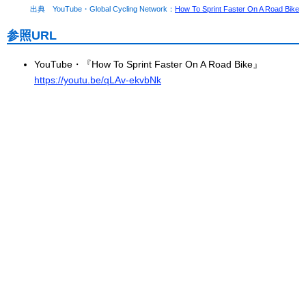
出典 YouTube・Global Cycling Network：
How To Sprint Faster On A Road Bike
参照URL
YouTube・『How To Sprint Faster On A Road Bike』
https://youtu.be/qLAv-ekvbNk