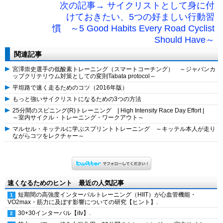
次の記事→ サイクリストとして身に付
けておきたい、5つの好ましい行動習
慣 ～5 Good Habits Every Road Cyclist
Should Have～
関連記事
宮澤崇史選手の低酸素トレーニング（スマートコーチング） ～ジャパンカ
ップクリテリウム対策としての変則Tabat­a protocol～
平坦路で速く走るためのコツ（2016年版）
もっと強いサイクリストになるための3つの方法
25分間のスピニング(R)トレーニング | High Intensity Race Day Effort |
～室内サイクル・トレーニング・ワークアウト～
マルセル・キッテルに学ぶスプリントトレーニング ～キッテル本人が走り
ながらコツをレクチャー～
速くなるためのヒント 最近の人気記事
短期間の高強度インターバルトレーニング（HIIT）が心血管機能・
VO2max・筋力に及ぼす影響についての研究【ヒント】.
30+30インターバル【itv】.