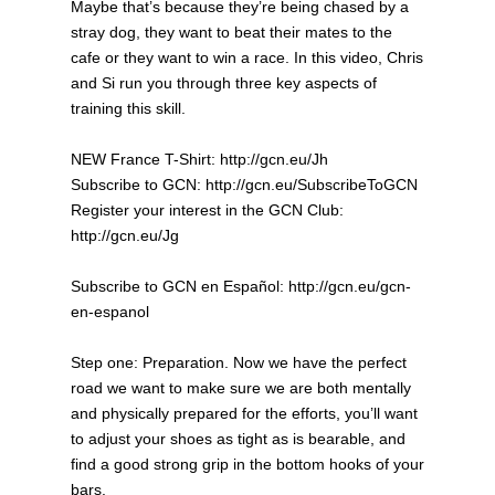
Maybe that’s because they’re being chased by a
stray dog, they want to beat their mates to the
cafe or they want to win a race. In this video, Chris
and Si run you through three key aspects of
training this skill.
NEW France T-Shirt: http://gcn.eu/Jh
Subscribe to GCN: http://gcn.eu/SubscribeToGCN
Register your interest in the GCN Club:
http://gcn.eu/Jg
Subscribe to GCN en Español: http://gcn.eu/gcn-
en-espanol
Step one: Preparation. Now we have the perfect
road we want to make sure we are both mentally
and physically prepared for the efforts, you’ll want
to adjust your shoes as tight as is bearable, and
find a good strong grip in the bottom hooks of your
bars.