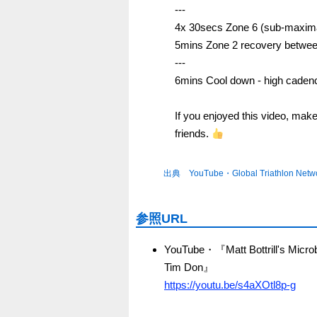
---
4x 30secs Zone 6 (sub-maxim
5mins Zone 2 recovery betwee
---
6mins Cool down - high caden
If you enjoyed this video, make
friends.
出典 YouTube・Global Triathlon Netw
参照URL
YouTube・『Matt Bottrill's Microb
Tim Don』
https://youtu.be/s4aXOtl8p-g