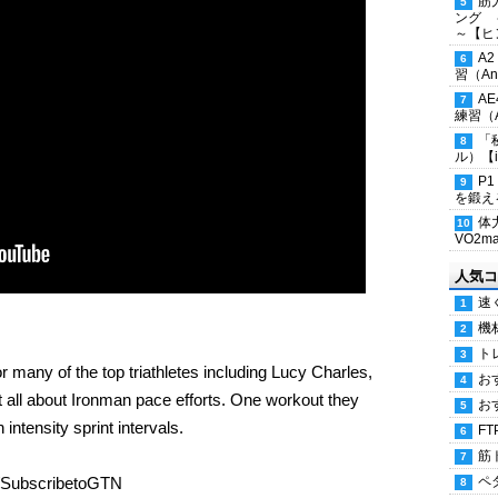
筋
ング 
～【ヒ
A
習（Ana
A
練習（An
「
ル）【i
P
を鍛える
体
VO2
人気コ
速
機
ト
for many of the top triathletes including Lucy Charles,
お
t all about Ironman pace efforts. One workout they
お
 intensity sprint intervals.
FT
筋
io/SubscribetoGTN
ペ