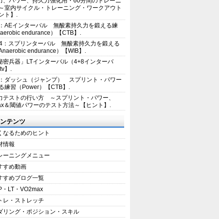
力、パワー、持久力強化用・60分間のトレーニ
～室内サイクル・トレーニング・ワークアウト
ント】.
2：AEインターバル 無酸素持久力を鍛える練
erobic endurance）【CTB】.
E4：スプリンターバル 無酸素持久力を鍛える
aerobic endurance）【WIB】.
秘密兵器」LTインターバル（4+8インターバ
tv】.
1：ダッシュ（ジャンプ） スプリント・パワー
練習（Power）【CTB】.
力テストの行い方 ～スプリント・パワー、
max＆閾値パワーのテスト方法～【ヒント】.
ンテンツ
くなるためのヒント
材情報
レーニングメニュー
すすめ動画
すすめブログ一覧
P・LT・VO2max
トレ・ストレッチ
ダリング・ポジション・スキル