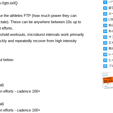
パ
//gtn.io/iQ
疲
ロ
aise the athletes FTP (how much power they can
LS
actate). These can be anywhere between 10s up to
初
 efforts.
冬
eshold workouts, microburst intervals work primarily
サ
ckly and repeatedly recover from high intensity
立
期
レ
t below:
ヒ
プ
al)
n efforts - cadence 100+
al)
n efforts - cadence 100+