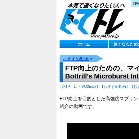
自
ホーム
速くなるため
おすすめ動画
>
FTP向上のための、マ
Bottrill’s Microburst 
【FTP・LT・VO2max】
【おすすめ動画】
【お
FTP向上を目的とした高強度スプリ
紹介の動画です。