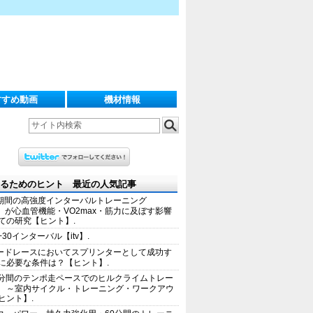
すすめ動画
機材情報
るためのヒント 最近の人気記事
期間の高強度インターバルトレーニング
IT）が心血管機能・VO2max・筋力に及ぼす影響
ての研究【ヒント】.
+30インターバル【itv】.
ードレースにおいてスプリンターとして成功す
に必要な条件は？【ヒント】.
0分間のテンポ走ペースでのヒルクライムトレー
 ～室内サイクル・トレーニング・ワークアウ
ヒント】.