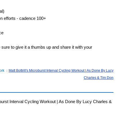
al)
n efforts - cadence 100+
ce
 sure to give it a thumbs up and share it with your
ork ：
Matt Bottrill's Microburst Interval Cycling Workout | As Done By Lucy
Charles & Tim Don
urst Interval Cycling Workout | As Done By Lucy Charles &