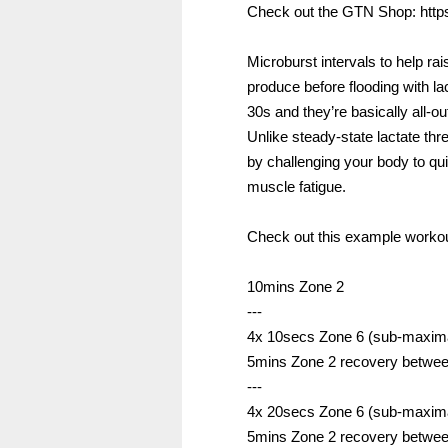
Check out the GTN Shop: https:
Microburst intervals to help r
produce before flooding with l
30s and they’re basically all-out
Unlike steady-state lactate thr
by challenging your body to qui
muscle fatigue.
Check out this example workou
10mins Zone 2
---
4x 10secs Zone 6 (sub-maxim
5mins Zone 2 recovery betwee
---
4x 20secs Zone 6 (sub-maxim
5mins Zone 2 recovery betwee