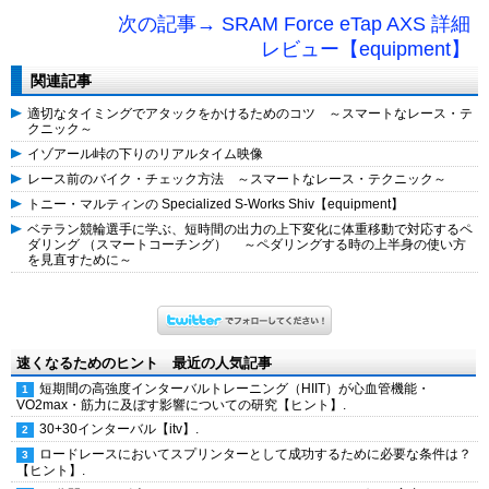
次の記事→ SRAM Force eTap AXS 詳細
レビュー【equipment】
関連記事
適切なタイミングでアタックをかけるためのコツ ～スマートなレース・テ
クニック～
イゾアール峠の下りのリアルタイム映像
レース前のバイク・チェック方法 ～スマートなレース・テクニック～
トニー・マルティンの Specialized S-Works Shiv【equipment】
ベテラン競輪選手に学ぶ、短時間の出力の上下変化に体重移動で対応するペ
ダリング （スマートコーチング） ～ペダリングする時の上半身の使い方
を見直すために～
速くなるためのヒント 最近の人気記事
短期間の高強度インターバルトレーニング（HIIT）が心血管機能・
VO2max・筋力に及ぼす影響についての研究【ヒント】.
30+30インターバル【itv】.
ロードレースにおいてスプリンターとして成功するために必要な条件は？
【ヒント】.