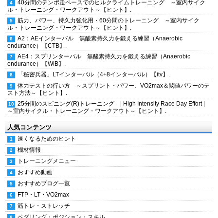
40分間のテンポ走ペースでのヒルクライムトレーニング ～室内サイク
ル・トレーニング・ワークアウト～【ヒント】.
筋力、パワー、持久力強化用・60分間のトレーニング ～室内サイク
ル・トレーニング・ワークアウト～【ヒント】.
A2：AEインターバル 無酸素持久力を鍛える練習（Anaerobic
endurance）【CTB】.
AE4：スプリンターバル 無酸素持久力を鍛える練習（Anaerobic
endurance）【WIB】.
「秘密兵器」LTインターバル（4+8インターバル）【itv】.
体力テストの行い方 ～スプリント・パワー、VO2max＆閾値パワーのテ
スト方法～【ヒント】.
25分間のスピニング(R)トレーニング | High Intensity Race Day Effort |
～室内サイクル・トレーニング・ワークアウト～【ヒント】.
人気コンテンツ
速くなるためのヒント
機材情報
トレーニングメニュー
おすすめ動画
おすすめブログ一覧
FTP・LT・VO2max
筋トレ・ストレッチ
ペダリング・ポジション・スキル