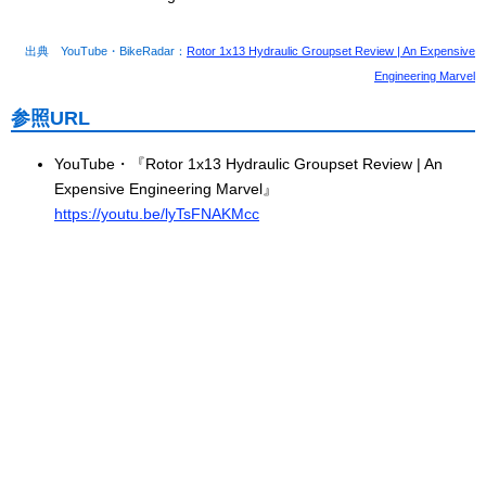
出典 YouTube・BikeRadar：
Rotor 1x13 Hydraulic Groupset Review | An Expensive
Engineering Marvel
参照URL
YouTube・『Rotor 1x13 Hydraulic Groupset Review | An
Expensive Engineering Marvel』
https://youtu.be/lyTsFNAKMcc