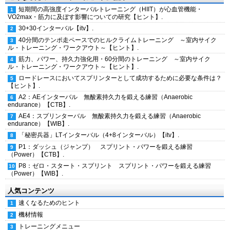
短期間の高強度インターバルトレーニング（HIIT）が心血管機能・
VO2max・筋力に及ぼす影響についての研究【ヒント】.
30+30インターバル【itv】.
40分間のテンポ走ペースでのヒルクライムトレーニング ～室内サイク
ル・トレーニング・ワークアウト～【ヒント】.
筋力、パワー、持久力強化用・60分間のトレーニング ～室内サイク
ル・トレーニング・ワークアウト～【ヒント】.
ロードレースにおいてスプリンターとして成功するために必要な条件は？
【ヒント】.
A2：AEインターバル 無酸素持久力を鍛える練習（Anaerobic
endurance）【CTB】.
AE4：スプリンターバル 無酸素持久力を鍛える練習（Anaerobic
endurance）【WIB】.
「秘密兵器」LTインターバル（4+8インターバル）【itv】.
P1：ダッシュ（ジャンプ） スプリント・パワーを鍛える練習
（Power）【CTB】.
P8：ゼロ・スタート・スプリント スプリント・パワーを鍛える練習
（Power）【WIB】.
人気コンテンツ
速くなるためのヒント
機材情報
トレーニングメニュー