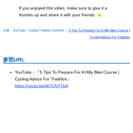
If you enjoyed this video, make sure to give it a
thumbs up and share it with your friends.
出典 YouTube・Global Triathlon Network ：
5 Tips To Prepare For A Hilly Bike Course |
Cycling Advice For Triathlon
参照URL
YouTube・『5 Tips To Prepare For A Hilly Bike Course |
Cycling Advice For Triathlon』
https://youtu.be/ijK7LfyYTbA