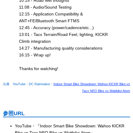
10:15 - Road feel thoughts
11:08 - Audio/Sound Testing
12:15 - Application Compatibility &
ANT+FE/Bluetooth Smart FTMS
12:45 - Accuracy (power/cadence/etc...)
13:01 - Tacx Terrain/Road Feel, lighting, KICKR
Climb integration
14:27 - Manufacturing quality considerations
16:15 - Wrap up!
Thanks for watching!
出典 YouTube・DC Rainmaker：
Indoor Smart Bike Showdown: Wahoo KICKR Bike vs
Tacx NEO Bike vs Wattbike Atom
参照URL
YouTube・『Indoor Smart Bike Showdown: Wahoo KICKR
Bike vs Tacx NEO Bike vs Wattbike Atom』