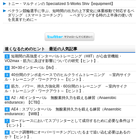
トニー・マルティンの Specialized S-Works Shiv【equipment】
ベテラン競輪選手に学ぶ、短時間の出力の上下変化に体重移動で対応するペ
ダリング （スマートコーチング） ～ペダリングする時の上半身の使い方
を見直すために～
速くなるためのヒント 最近の人気記事
短期間の高強度インターバルトレーニング（HIIT）が心血管機能・
VO2max・筋力に及ぼす影響についての研究【ヒント】.
30+30インターバル【itv】.
40分間のテンポ走ペースでのヒルクライムトレーニング ～室内サイク
ル・トレーニング・ワークアウト～【ヒント】.
筋力、パワー、持久力強化用・60分間のトレーニング ～室内サイク
ル・トレーニング・ワークアウト～【ヒント】.
A2：AEインターバル 無酸素持久力を鍛える練習（Anaerobic
endurance）【CTB】.
AE4：スプリンターバル 無酸素持久力を鍛える練習（Anaerobic
endurance）【WIB】.
ロードレースにおいてスプリンターとして成功するために必要な条件は？
【ヒント】.
ピーク調整時にオーバーリーチングにいたるまで追い込む必要はあるの
か？【ヒント】.