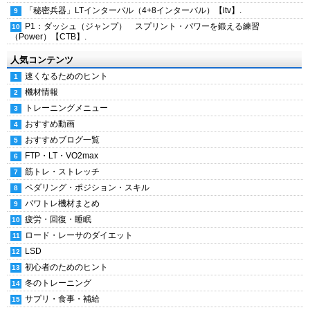
「秘密兵器」LTインターバル（4+8インターバル）【itv】.
P1：ダッシュ（ジャンプ） スプリント・パワーを鍛える練習
（Power）【CTB】.
人気コンテンツ
速くなるためのヒント
機材情報
トレーニングメニュー
おすすめ動画
おすすめブログ一覧
FTP・LT・VO2max
筋トレ・ストレッチ
ペダリング・ポジション・スキル
パワトレ機材まとめ
疲労・回復・睡眠
ロード・レーサのダイエット
LSD
初心者のためのヒント
冬のトレーニング
サプリ・食事・補給