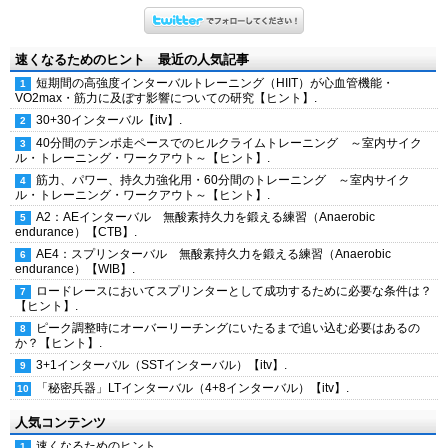
速くなるためのヒント 最近の人気記事
短期間の高強度インターバルトレーニング（HIIT）が心血管機能・
VO2max・筋力に及ぼす影響についての研究【ヒント】.
30+30インターバル【itv】.
40分間のテンポ走ペースでのヒルクライムトレーニング ～室内サイク
ル・トレーニング・ワークアウト～【ヒント】.
筋力、パワー、持久力強化用・60分間のトレーニング ～室内サイク
ル・トレーニング・ワークアウト～【ヒント】.
A2：AEインターバル 無酸素持久力を鍛える練習（Anaerobic
endurance）【CTB】.
AE4：スプリンターバル 無酸素持久力を鍛える練習（Anaerobic
endurance）【WIB】.
ロードレースにおいてスプリンターとして成功するために必要な条件は？
【ヒント】.
ピーク調整時にオーバーリーチングにいたるまで追い込む必要はあるの
か？【ヒント】.
3+1インターバル（SSTインターバル）【itv】.
「秘密兵器」LTインターバル（4+8インターバル）【itv】.
人気コンテンツ
速くなるためのヒント