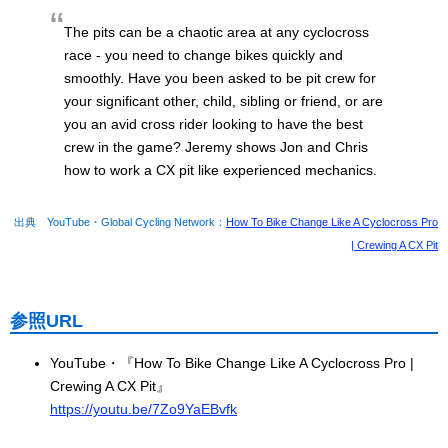
The pits can be a chaotic area at any cyclocross
race - you need to change bikes quickly and
smoothly. Have you been asked to be pit crew for
your significant other, child, sibling or friend, or are
you an avid cross rider looking to have the best
crew in the game? Jeremy shows Jon and Chris
how to work a CX pit like experienced mechanics.
出典 YouTube・Global Cycling Network：
How To Bike Change Like A Cyclocross Pro
| Crewing A CX Pit
参照URL
YouTube・『How To Bike Change Like A Cyclocross Pro |
Crewing A CX Pit』
https://youtu.be/7Zo9YaEBvfk