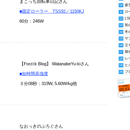
まこっち自転車日記さん
疲
■固定ローラー TSS92／1150KJ
ロ
LS
60分：246W
初
冬
サ
立
期
レ
【Forzi:k Blog】 WatanabeYu-kiさん
ヒ
プ
■短時間高強度
３分08秒：319W, 5.60W/kg他
なおっきのぶろぐさん