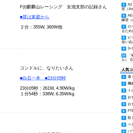
A
F(t)麒麟山レーシング 女池支部の記録さん
習（Ana
A
■質は家庭から
練習（An
２分：355W, 360W他
ロ
るため
ピ
追い込
3
「
ル）【i
コンドルに、なりたいさん
人気コ
速
■白石一本 ■23分09秒
機
23分09秒：261W, 4.90W/kg
ト
１分54秒：338W, 6.35W/kg
お
お
FT
筋
ペ
パ