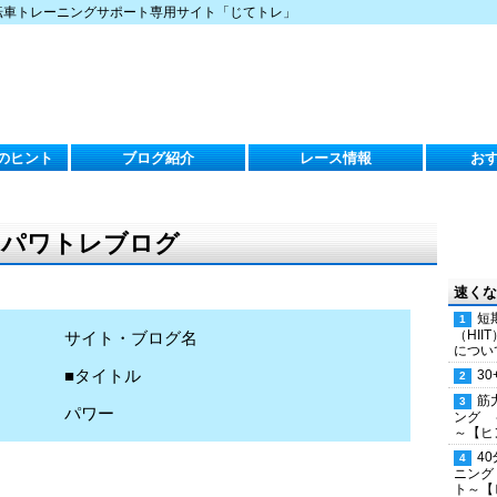
転車トレーニングサポート専用サイト「じてトレ」
のヒント
ブログ紹介
レース情報
お
）のパワトレブログ
速くな
短
（HI
サイト・ブログ名
につい
■タイトル
30
筋
パワー
ング 
～【ヒ
4
ニング
ト～【