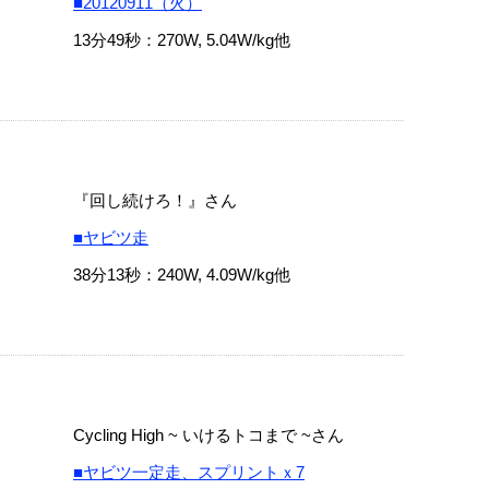
■20120911（火）
13分49秒：270W, 5.04W/kg他
『回し続けろ！』さん
■ヤビツ走
38分13秒：240W, 4.09W/kg他
Cycling High ~ いけるトコまで ~さん
■ヤビツ一定走、スプリントｘ7