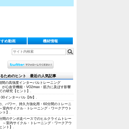
すすめ動画
機材情報
るためのヒント 最近の人気記事
期間の高強度インターバルトレーニング
IT）が心血管機能・VO2max・筋力に及ぼす影響
ての研究【ヒント】.
+30インターバル【itv】.
力、パワー、持久力強化用・60分間のトレーニ
～室内サイクル・トレーニング・ワークアウト
ント】.
0分間のテンポ走ペースでのヒルクライムトレー
 ～室内サイクル・トレーニング・ワークアウ
ヒント】.