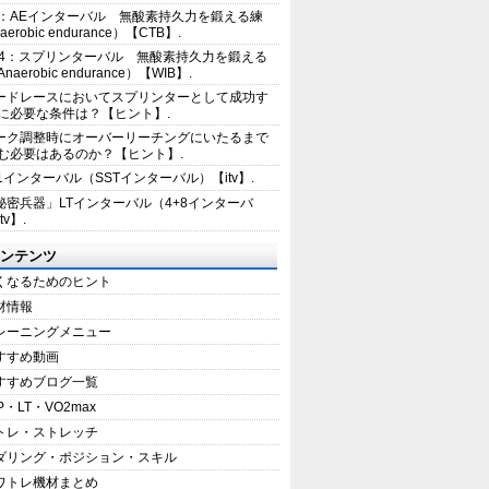
2：AEインターバル 無酸素持久力を鍛える練
erobic endurance）【CTB】.
E4：スプリンターバル 無酸素持久力を鍛える
aerobic endurance）【WIB】.
ードレースにおいてスプリンターとして成功す
に必要な条件は？【ヒント】.
ーク調整時にオーバーリーチングにいたるまで
む必要はあるのか？【ヒント】.
+1インターバル（SSTインターバル）【itv】.
秘密兵器」LTインターバル（4+8インターバ
tv】.
ンテンツ
くなるためのヒント
材情報
レーニングメニュー
すすめ動画
すすめブログ一覧
P・LT・VO2max
トレ・ストレッチ
ダリング・ポジション・スキル
ワトレ機材まとめ