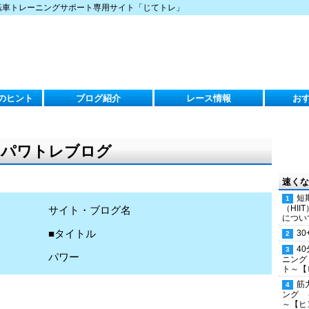
転車トレーニングサポート専用サイト「じてトレ」
のヒント
ブログ紹介
レース情報
お
）のパワトレブログ
速くな
短
（HI
サイト・ブログ名
につい
■タイトル
30
4
パワー
ニング
ト～【
筋
ング 
～【ヒ