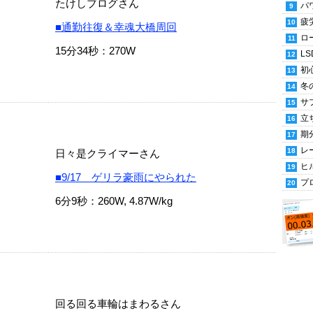
たけしブログさん
パ
疲
■通勤往復＆幸魂大橋周回
ロ
15分34秒：270W
LS
初
冬
サ
立
期
レ
日々是クライマーさん
ヒ
■9/17 ゲリラ豪雨にやられた
プ
6分9秒：260W, 4.87W/kg
回る回る車輪はまわるさん