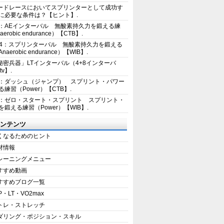
ードレースにおいてスプリンターとして成功す
に必要な条件は？【ヒント】.
2：AEインターバル 無酸素持久力を鍛える練
erobic endurance）【CTB】.
E4：スプリンターバル 無酸素持久力を鍛える
aerobic endurance）【WIB】.
秘密兵器」LTインターバル（4+8インターバ
tv】.
1：ダッシュ（ジャンプ） スプリント・パワー
練習（Power）【CTB】.
8：ゼロ・スタート・スプリント スプリント・
を鍛える練習（Power）【WIB】.
ンテンツ
くなるためのヒント
材情報
レーニングメニュー
すすめ動画
すすめブログ一覧
P・LT・VO2max
トレ・ストレッチ
ダリング・ポジション・スキル