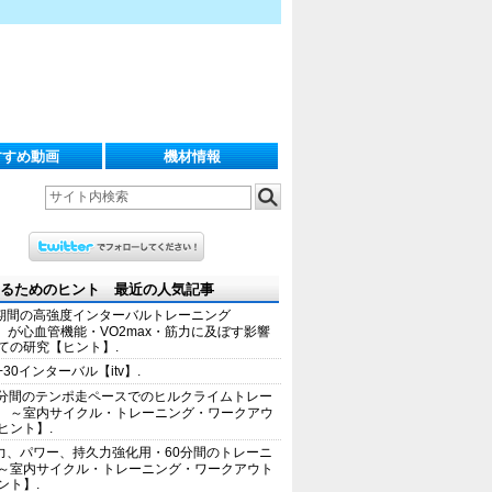
すすめ動画
機材情報
るためのヒント 最近の人気記事
期間の高強度インターバルトレーニング
IT）が心血管機能・VO2max・筋力に及ぼす影響
ての研究【ヒント】.
+30インターバル【itv】.
0分間のテンポ走ペースでのヒルクライムトレー
 ～室内サイクル・トレーニング・ワークアウ
ヒント】.
力、パワー、持久力強化用・60分間のトレーニ
～室内サイクル・トレーニング・ワークアウト
ント】.