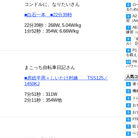
コンドルに、なりたいさん
ロ
るため
■白石一本 ■22分39秒
A
習（Ana
22分39秒：268W, 5.04W/kg
A
1分52秒：354W, 6.66W/kg
練習（An
「
ル）【i
P
を鍛える
P
パワー
まこっち自転車日記さん
人気コ
■房総半周＋しいたけ村練 TSS125／
1450KJ
速
機
7分51秒：311W
ト
2分11秒：354W他
お
お
FT
筋
ペ