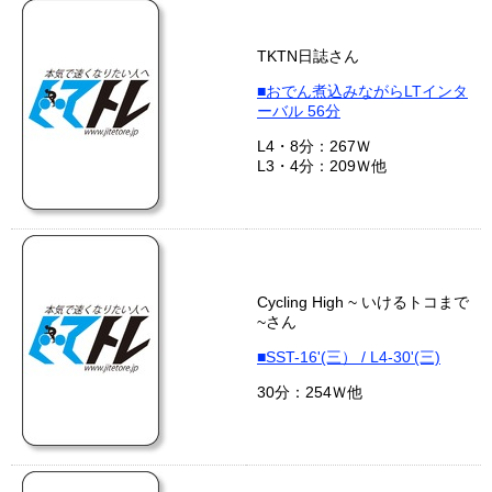
TKTN日誌さん
■おでん煮込みながらLTインタ
ーバル 56分
L4・8分：267Ｗ
L3・4分：209Ｗ他
Cycling High ~ いけるトコまで
~さん
■SST-16'(三） / L4-30'(三)
30分：254Ｗ他