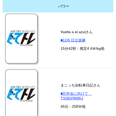
パワー
Vuelta a el.azulさん
■12/6 日立坂練
15分42秒：推定4.4Ｗ/kg他
まこっち自転車日記さん
■忘年会に向けて
TSS83/968KJ
45分：258Ｗ他