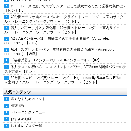
ロードレースにおいてスプリンターとして成功するために必要な条件は？
【ヒント】.
40分間のテンポ走ペースでのヒルクライムトレーニング ～室内サイク
ル・トレーニング・ワークアウト～【ヒント】.
筋力、パワー、持久力強化用・60分間のトレーニング ～室内サイク
ル・トレーニング・ワークアウト～【ヒント】.
A2：AEインターバル 無酸素持久力を鍛える練習（Anaerobic
endurance）【CTB】.
AE4：スプリンターバル 無酸素持久力を鍛える練習（Anaerobic
endurance）【WIB】.
「秘密兵器」LTインターバル（4+8インターバル）【itv】.
体力テストの行い方 ～スプリント・パワー、VO2max＆閾値パワーのテ
スト方法～【ヒント】.
25分間のスピニング(R)トレーニング | High Intensity Race Day Effort |
～室内サイクル・トレーニング・ワークアウト～【ヒント】.
人気コンテンツ
速くなるためのヒント
機材情報
トレーニングメニュー
おすすめ動画
おすすめブログ一覧