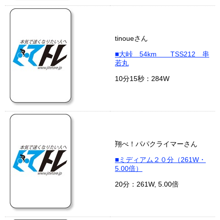
tinoueさん
■大峠 54km TSS212 串
若丸
10分15秒：284W
翔べ！パパクライマーさん
■ミディアム２０分（261W・
5.00倍）
20分：261W, 5.00倍