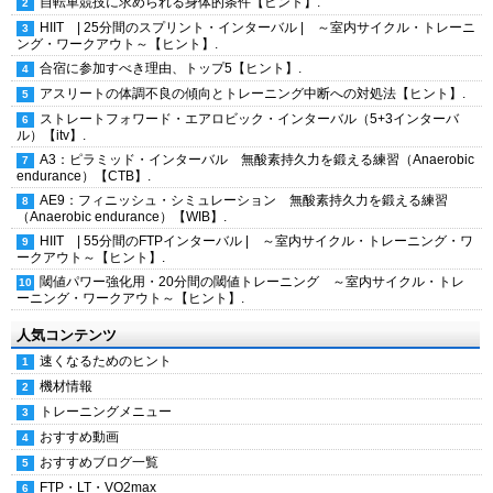
自転車競技に求められる身体的条件【ヒント】.
HIIT | 25分間のスプリント・インターバル | ～室内サイクル・トレーニ
ング・ワークアウト～【ヒント】.
合宿に参加すべき理由、トップ5【ヒント】.
アスリートの体調不良の傾向とトレーニング中断への対処法【ヒント】.
ストレートフォワード・エアロビック・インターバル（5+3インターバ
ル）【itv】.
A3：ピラミッド・インターバル 無酸素持久力を鍛える練習（Anaerobic
endurance）【CTB】.
AE9：フィニッシュ・シミュレーション 無酸素持久力を鍛える練習
（Anaerobic endurance）【WIB】.
HIIT | 55分間のFTPインターバル | ～室内サイクル・トレーニング・ワ
ークアウト～【ヒント】.
閾値パワー強化用・20分間の閾値トレーニング ～室内サイクル・トレ
ーニング・ワークアウト～【ヒント】.
人気コンテンツ
速くなるためのヒント
機材情報
トレーニングメニュー
おすすめ動画
おすすめブログ一覧
FTP・LT・VO2max