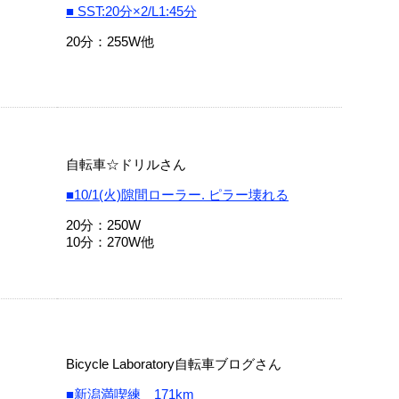
■ SST:20分×2/L1:45分
20分：255W他
自転車☆ドリルさん
■10/1(火)隙間ローラー. ピラー壊れる
20分：250W
10分：270W他
Bicycle Laboratory自転車ブログさん
■新潟満喫練 171km