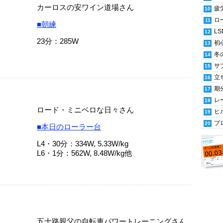
カーロスの安ワイン道場さん
疲
ロ
■朝練
LS
23分：285W
初
冬
サ
立
期
レ
ロード・ミニベロな日々さん
ヒ
プ
■本日のローラー台
L4・30分：334W, 5.33W/kg
L6・1分：562W, 8.48W/kg他
五十路親父の自転車パワートレーニングさん