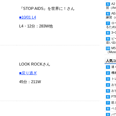
A
習（Ana
『STOP AIDS』を世界に！さん
A
■10/01 L4
練習（An
ロ
L4・12分：283W他
るため
3
ピ
追い込
M
（Musc
人気コ
LOOK ROCKさん
速
■戻り過ぎ
機
ト
45分：211W
お
お
FT
筋
ペ
パ