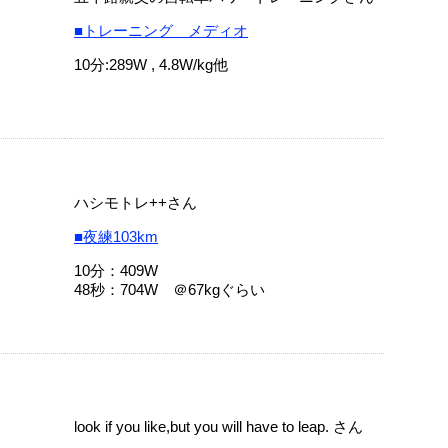
■トレーニング メディオ
10分:289W , 4.8W/kg他
ハシモトレ++さん
■夜練103km
10分：409W
48秒：704W ＠67kgぐらい
look if you like,but you will have to leap. さん