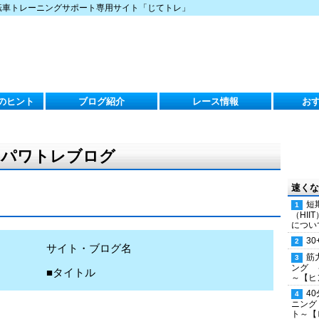
転車トレーニングサポート専用サイト「じてトレ」
のヒント
ブログ紹介
レース情報
お
）のパワトレブログ
速くな
短
（HI
につい
30
サイト・ブログ名
筋
ング 
■タイトル
～【ヒ
4
ニング
ト～【