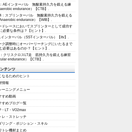
2：AEインターバル 無酸素持久力を鍛える練
erobic endurance）【CTB】.
E4：スプリンターバル 無酸素持久力を鍛える
aerobic endurance）【WIB】.
ードレースにおいてスプリンターとして成功す
に必要な条件は？【ヒント】.
+1インターバル（SSTインターバル）【itv】.
ーク調整時にオーバーリーチングにいたるまで
む必要はあるのか？【ヒント】.
5：クリスクロスLT走 筋持久力を鍛える練習
ular endurance）【CTB】.
ンテンツ
くなるためのヒント
材情報
レーニングメニュー
すすめ動画
すすめブログ一覧
P・LT・VO2max
トレ・ストレッチ
ダリング・ポジション・スキル
ワトレ機材まとめ