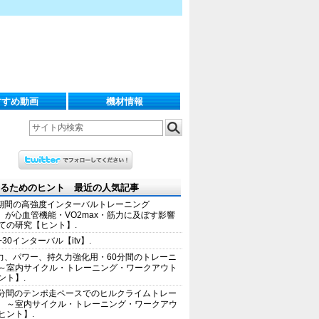
すすめ動画
機材情報
るためのヒント 最近の人気記事
期間の高強度インターバルトレーニング
IT）が心血管機能・VO2max・筋力に及ぼす影響
ての研究【ヒント】.
+30インターバル【itv】.
力、パワー、持久力強化用・60分間のトレーニ
～室内サイクル・トレーニング・ワークアウト
ント】.
0分間のテンポ走ペースでのヒルクライムトレー
 ～室内サイクル・トレーニング・ワークアウ
ヒント】.