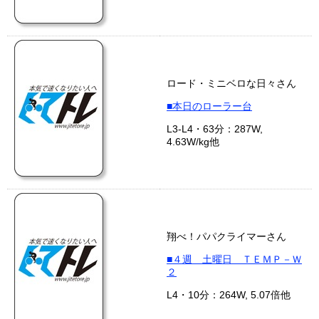
ロード・ミニベロな日々さん
■本日のローラー台
L3-L4・63分：287W,
4.63W/kg他
翔べ！パパクライマーさん
■４週 土曜日 ＴＥＭＰ－Ｗ
２
L4・10分：264W, 5.07倍他