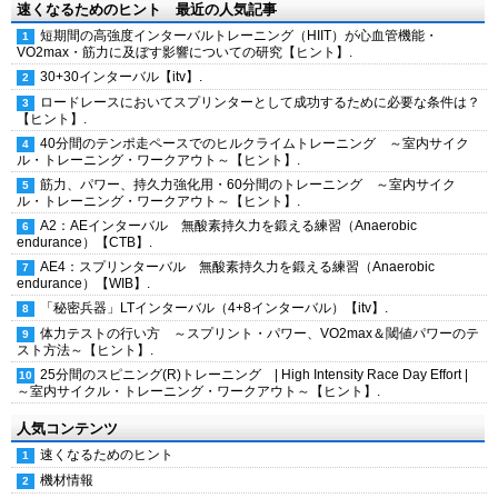
速くなるためのヒント 最近の人気記事
短期間の高強度インターバルトレーニング（HIIT）が心血管機能・
VO2max・筋力に及ぼす影響についての研究【ヒント】.
30+30インターバル【itv】.
ロードレースにおいてスプリンターとして成功するために必要な条件は？
【ヒント】.
40分間のテンポ走ペースでのヒルクライムトレーニング ～室内サイク
ル・トレーニング・ワークアウト～【ヒント】.
筋力、パワー、持久力強化用・60分間のトレーニング ～室内サイク
ル・トレーニング・ワークアウト～【ヒント】.
A2：AEインターバル 無酸素持久力を鍛える練習（Anaerobic
endurance）【CTB】.
AE4：スプリンターバル 無酸素持久力を鍛える練習（Anaerobic
endurance）【WIB】.
「秘密兵器」LTインターバル（4+8インターバル）【itv】.
体力テストの行い方 ～スプリント・パワー、VO2max＆閾値パワーのテ
スト方法～【ヒント】.
25分間のスピニング(R)トレーニング | High Intensity Race Day Effort |
～室内サイクル・トレーニング・ワークアウト～【ヒント】.
人気コンテンツ
速くなるためのヒント
機材情報