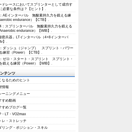
ードレースにおいてスプリンターとして成功す
に必要な条件は？【ヒント】.
2：AEインターバル 無酸素持久力を鍛える練
erobic endurance）【CTB】.
E4：スプリンターバル 無酸素持久力を鍛える
aerobic endurance）【WIB】.
秘密兵器」LTインターバル（4+8インターバ
tv】.
1：ダッシュ（ジャンプ） スプリント・パワー
練習（Power）【CTB】.
8：ゼロ・スタート・スプリント スプリント・
を鍛える練習（Power）【WIB】.
ンテンツ
くなるためのヒント
材情報
レーニングメニュー
すすめ動画
すすめブログ一覧
P・LT・VO2max
トレ・ストレッチ
ダリング・ポジション・スキル