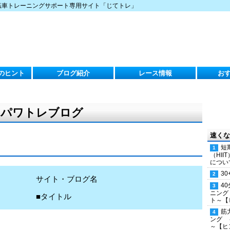
転車トレーニングサポート専用サイト「じてトレ」
のヒント
ブログ紹介
レース情報
お
）のパワトレブログ
速くな
短
（HI
につい
30
サイト・ブログ名
4
ニング
■タイトル
ト～【
筋
ング 
～【ヒ