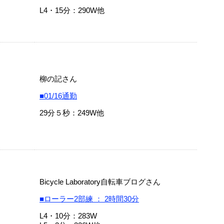
L4・15分：290W他
柳の記さん
■01/16通勤
29分５秒：249W他
Bicycle Laboratory自転車ブログさん
■ローラー2部練 ： 2時間30分
L4・10分：283W