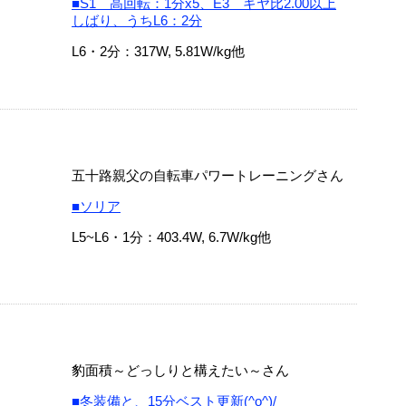
■S1 高回転：1分x5、E3 ギヤ比2.00以上
しばり、うちL6：2分
L6・2分：317W, 5.81W/kg他
五十路親父の自転車パワートレーニングさん
■ソリア
L5~L6・1分：403.4W, 6.7W/kg他
豹面積～どっしりと構えたい～さん
■冬装備と、15分ベスト更新(^o^)/