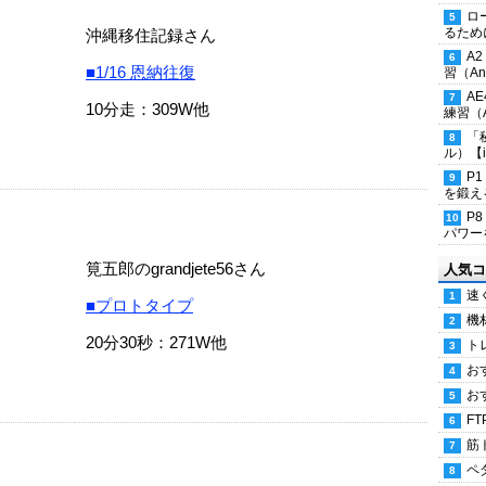
ロ
るため
沖縄移住記録さん
A
■1/16 恩納往復
習（Ana
A
10分走：309W他
練習（An
「
ル）【i
P
を鍛える
P
パワー
筧五郎のgrandjete56さん
人気コ
速
■プロトタイプ
機
20分30秒：271W他
ト
お
お
FT
筋
ペ