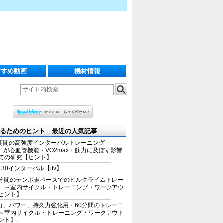
すすめ動画
機材情報
るためのヒント 最近の人気記事
期間の高強度インターバルトレーニング
IT）が心血管機能・VO2max・筋力に及ぼす影響
ての研究【ヒント】.
+30インターバル【itv】.
0分間のテンポ走ペースでのヒルクライムトレー
 ～室内サイクル・トレーニング・ワークアウ
ヒント】.
力、パワー、持久力強化用・60分間のトレーニ
～室内サイクル・トレーニング・ワークアウト
ント】.