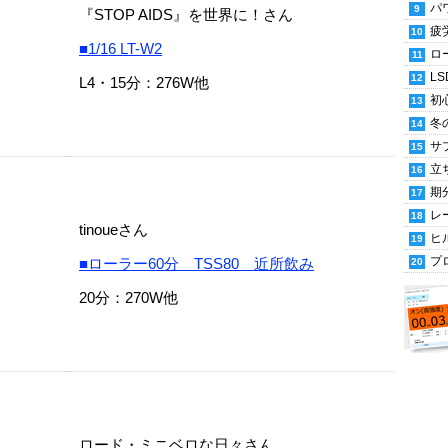
パ
『STOP AIDS』を世界に！さん
疲
■1/16 LT-W2
ロ
LS
L4・15分：276W他
初
冬
サ
立
期
レ
tinoueさん
ヒ
プ
■ローラー60分 TSS80 近所飲み
20分：270W他
ロード・ミニベロな日々さん