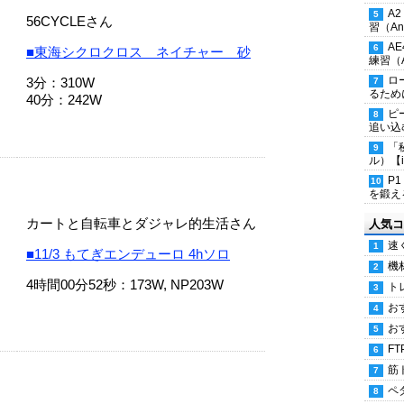
A
56CYCLEさん
習（Ana
A
■東海シクロクロス ネイチャー 砂
練習（An
ロ
3分：310W
るため
40分：242W
ピ
追い込
「
ル）【i
P
を鍛える
カートと自転車とダジャレ的生活さん
人気コ
速
■11/3 もてぎエンデューロ 4hソロ
機
4時間00分52秒：173W, NP203W
ト
お
お
FT
筋
ペ