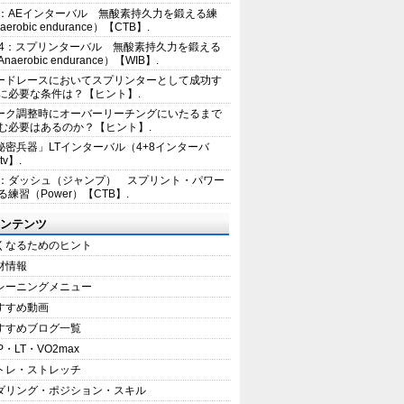
2：AEインターバル 無酸素持久力を鍛える練
erobic endurance）【CTB】.
E4：スプリンターバル 無酸素持久力を鍛える
aerobic endurance）【WIB】.
ードレースにおいてスプリンターとして成功す
に必要な条件は？【ヒント】.
ーク調整時にオーバーリーチングにいたるまで
む必要はあるのか？【ヒント】.
秘密兵器」LTインターバル（4+8インターバ
tv】.
1：ダッシュ（ジャンプ） スプリント・パワー
練習（Power）【CTB】.
ンテンツ
くなるためのヒント
材情報
レーニングメニュー
すすめ動画
すすめブログ一覧
P・LT・VO2max
トレ・ストレッチ
ダリング・ポジション・スキル