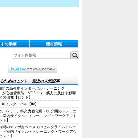
すすめ動画
機材情報
るためのヒント 最近の人気記事
期間の高強度インターバルトレーニング
IT）が心血管機能・VO2max・筋力に及ぼす影響
ての研究【ヒント】.
+30インターバル【itv】.
力、パワー、持久力強化用・60分間のトレーニ
～室内サイクル・トレーニング・ワークアウト
ント】.
0分間のテンポ走ペースでのヒルクライムトレー
 ～室内サイクル・トレーニング・ワークアウ
ヒント】.