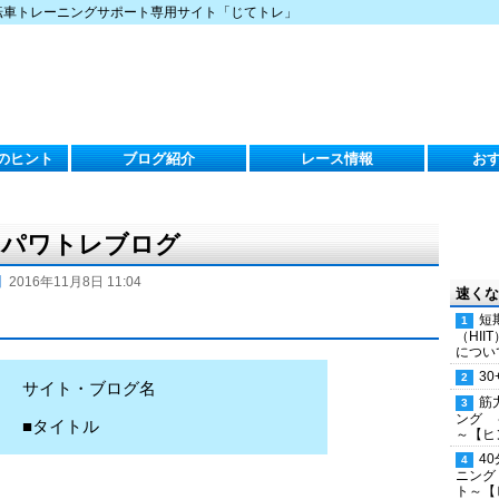
転車トレーニングサポート専用サイト「じてトレ」
のヒント
ブログ紹介
レース情報
お
）のパワトレブログ
】
2016年11月8日 11:04
速くな
短
（HI
につい
30
サイト・ブログ名
筋
ング 
■タイトル
～【ヒ
4
ニング
ト～【