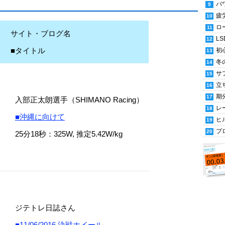
パ
疲
ロ
サイト・ブログ名
LS
■タイトル
初
冬
サ
立
期
入部正太朗選手（SHIMANO Racing）
レ
■沖縄に向けて
ヒ
プ
25分18秒：325W, 推定5.42W/kg
ジテトレ日誌さん
■11/06/2016 決戦ホイール