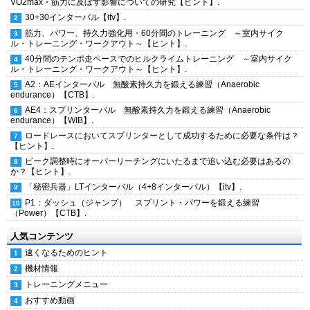
VO2max・筋力に及ぼす影響についての研究【ヒント】.
30+30インターバル【itv】.
筋力、パワー、持久力強化用・60分間のトレーニング ～室内サイク
ル・トレーニング・ワークアウト～【ヒント】.
40分間のテンポ走ペースでのヒルクライムトレーニング ～室内サイク
ル・トレーニング・ワークアウト～【ヒント】.
A2：AEインターバル 無酸素持久力を鍛える練習（Anaerobic
endurance）【CTB】.
AE4：スプリンターバル 無酸素持久力を鍛える練習（Anaerobic
endurance）【WIB】.
ロードレースにおいてスプリンターとして成功するために必要な条件は？
【ヒント】.
ピーク調整時にオーバーリーチングにいたるまで追い込む必要はあるの
か？【ヒント】.
「秘密兵器」LTインターバル（4+8インターバル）【itv】.
P1：ダッシュ（ジャンプ） スプリント・パワーを鍛える練習
（Power）【CTB】.
人気コンテンツ
速くなるためのヒント
機材情報
トレーニングメニュー
おすすめ動画