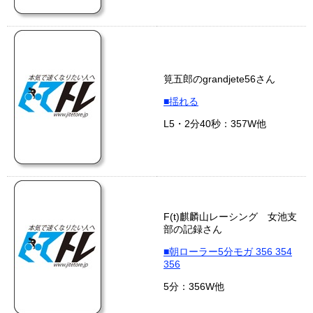
筧五郎のgrandjete56さん
■揺れる
L5・2分40秒：357W他
F(t)麒麟山レーシング 女池支
部の記録さん
■朝ローラー5分モガ 356 354
356
5分：356W他