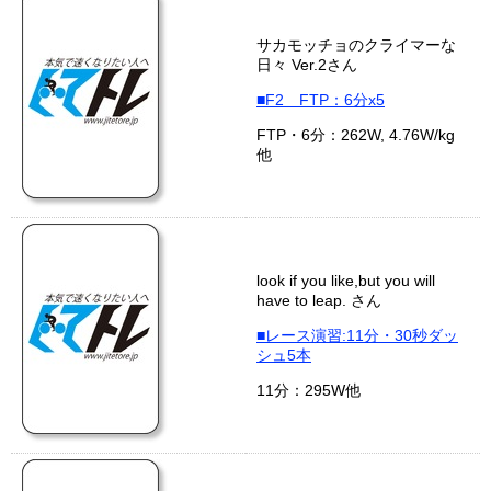
サカモッチョのクライマーな
日々 Ver.2さん
■F2 FTP：6分x5
FTP・6分：262W, 4.76W/kg
他
look if you like,but you will
have to leap. さん
■レース演習:11分・30秒ダッ
シュ5本
11分：295W他