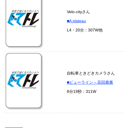
Velo-cityさん
■A plateau
L4・20分：307W他
自転車ときどきカメラさん
■ビューライン～花回廊裏
8分19秒：311W