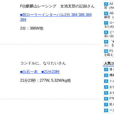
A
F(t)麒麟山レーシング 女池支部の記録さん
習（Ana
A
■朝ローラーインターバル2分 384 386 384
練習（An
384
ロ
るため
2分：386W他
ピ
追い込
「
ル）【i
P
を鍛える
コンドルに、なりたいさん
人気コ
速
■白石一本 ■21分23秒
機
21分23秒：277W, 5.32W/kg他
ト
お
お
FT
筋
ペ