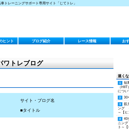
転車トレーニングサポート専用サイト「じてトレ」
のヒント
ブログ紹介
レース情報
お
のパワトレブログ
速くな
短
（HI
につい
30
サイト・ブログ名
筋
ング 
■タイトル
～【ヒ
4
ニング
ト～【