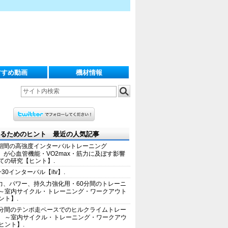
すすめ動画
機材情報
るためのヒント 最近の人気記事
期間の高強度インターバルトレーニング
IT）が心血管機能・VO2max・筋力に及ぼす影響
ての研究【ヒント】.
+30インターバル【itv】.
力、パワー、持久力強化用・60分間のトレーニ
～室内サイクル・トレーニング・ワークアウト
ント】.
0分間のテンポ走ペースでのヒルクライムトレー
 ～室内サイクル・トレーニング・ワークアウ
ヒント】.