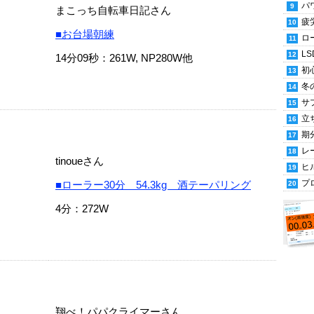
パ
まこっち自転車日記さん
疲
■お台場朝練
ロ
LS
14分09秒：261W, NP280W他
初
冬
サ
立
期
レ
tinoueさん
ヒ
プ
■ローラー30分 54.3kg 酒テーパリング
4分：272W
翔べ！パパクライマーさん