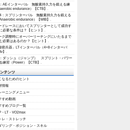
2：AEインターバル 無酸素持久力を鍛える練
erobic endurance）【CTB】.
E4：スプリンターバル 無酸素持久力を鍛える
aerobic endurance）【WIB】.
ードレースにおいてスプリンターとして成功す
に必要な条件は？【ヒント】.
ーク調整時にオーバーリーチングにいたるまで
む必要はあるのか？【ヒント】.
秘密兵器」LTインターバル（4+8インターバ
tv】.
1：ダッシュ（ジャンプ） スプリント・パワー
練習（Power）【CTB】.
ンテンツ
くなるためのヒント
材情報
レーニングメニュー
すすめ動画
すすめブログ一覧
P・LT・VO2max
トレ・ストレッチ
ダリング・ポジション・スキル