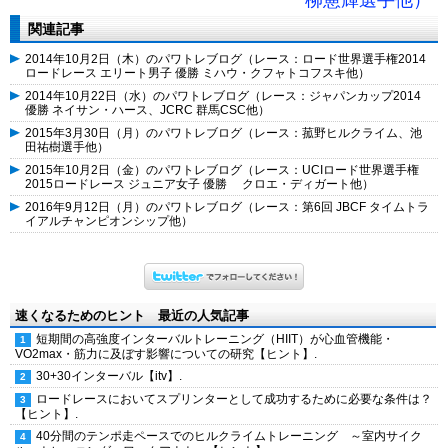
柳憲輝選手他）
関連記事
2014年10月2日（木）のパワトレブログ（レース：ロード世界選手権2014
ロードレース エリート男子 優勝 ミハウ・クフャトコフスキ他）
2014年10月22日（水）のパワトレブログ（レース：ジャパンカップ2014
優勝 ネイサン・ハース、JCRC 群馬CSC他）
2015年3月30日（月）のパワトレブログ（レース：菰野ヒルクライム、池
田祐樹選手他）
2015年10月2日（金）のパワトレブログ（レース：UCIロード世界選手権
2015ロードレース ジュニア女子 優勝 クロエ・ディガート他）
2016年9月12日（月）のパワトレブログ（レース：第6回 JBCF タイムトラ
イアルチャンピオンシップ他）
速くなるためのヒント 最近の人気記事
短期間の高強度インターバルトレーニング（HIIT）が心血管機能・
VO2max・筋力に及ぼす影響についての研究【ヒント】.
30+30インターバル【itv】.
ロードレースにおいてスプリンターとして成功するために必要な条件は？
【ヒント】.
40分間のテンポ走ペースでのヒルクライムトレーニング ～室内サイク