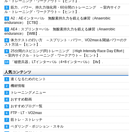
ル・トレーニング・ワークアウト～【ヒント】.
筋力、パワー、持久力強化用・60分間のトレーニング ～室内サイク
ル・トレーニング・ワークアウト～【ヒント】.
A2：AEインターバル 無酸素持久力を鍛える練習（Anaerobic
endurance）【CTB】.
AE4：スプリンターバル 無酸素持久力を鍛える練習（Anaerobic
endurance）【WIB】.
体力テストの行い方 ～スプリント・パワー、VO2max＆閾値パワーのテ
スト方法～【ヒント】.
25分間のスピニング(R)トレーニング | High Intensity Race Day Effort |
～室内サイクル・トレーニング・ワークアウト～【ヒント】.
「秘密兵器」LTインターバル（4+8インターバル）【itv】.
人気コンテンツ
速くなるためのヒント
機材情報
トレーニングメニュー
おすすめ動画
おすすめブログ一覧
FTP・LT・VO2max
筋トレ・ストレッチ
ペダリング・ポジション・スキル