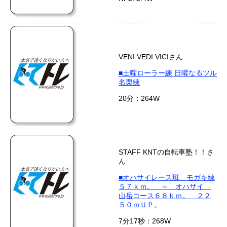
VENI VEDI VICIさん
■土曜ローラー練 日曜なるツル
名栗練
20分：264W
STAFF KNTの自転車塾！！さ
ん
■オハサイレース班 モガキ練
５７ｋｍ。 ～ オハサイ
山岳コース６８ｋｍ。 ２２
５０ｍＵＰ。
7分17秒：268W