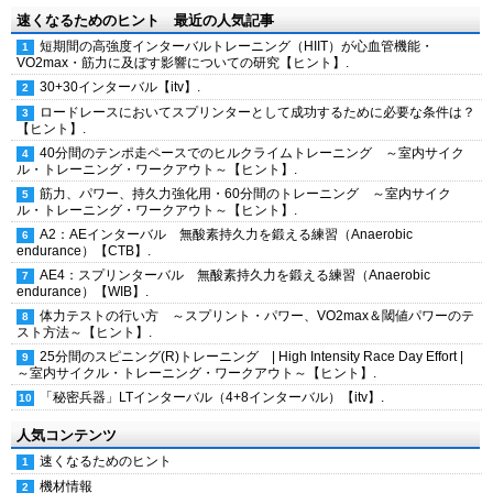
速くなるためのヒント 最近の人気記事
短期間の高強度インターバルトレーニング（HIIT）が心血管機能・
VO2max・筋力に及ぼす影響についての研究【ヒント】.
30+30インターバル【itv】.
ロードレースにおいてスプリンターとして成功するために必要な条件は？
【ヒント】.
40分間のテンポ走ペースでのヒルクライムトレーニング ～室内サイク
ル・トレーニング・ワークアウト～【ヒント】.
筋力、パワー、持久力強化用・60分間のトレーニング ～室内サイク
ル・トレーニング・ワークアウト～【ヒント】.
A2：AEインターバル 無酸素持久力を鍛える練習（Anaerobic
endurance）【CTB】.
AE4：スプリンターバル 無酸素持久力を鍛える練習（Anaerobic
endurance）【WIB】.
体力テストの行い方 ～スプリント・パワー、VO2max＆閾値パワーのテ
スト方法～【ヒント】.
25分間のスピニング(R)トレーニング | High Intensity Race Day Effort |
～室内サイクル・トレーニング・ワークアウト～【ヒント】.
「秘密兵器」LTインターバル（4+8インターバル）【itv】.
人気コンテンツ
速くなるためのヒント
機材情報