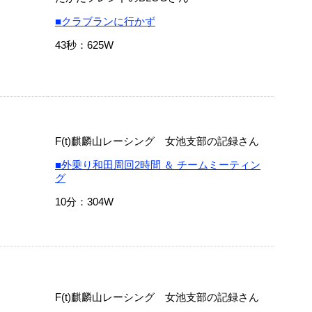
■クラブランに行かず
43秒：625W
F(t)麒麟山レーシング 女池支部の記録さん
■外乗り和田周回2時間 ＆ チームミーティン
グ
10分：304W
F(t)麒麟山レーシング 女池支部の記録さん