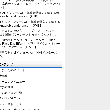
力、パワー、持久力強化用・60分間のトレーニ
～室内サイクル・トレーニング・ワークアウト
ント】.
2：AEインターバル 無酸素持久力を鍛える練
erobic endurance）【CTB】.
E4：スプリンターバル 無酸素持久力を鍛える
aerobic endurance）【WIB】.
力テストの行い方 ～スプリント・パワー、
max＆閾値パワーのテスト方法～【ヒント】.
5分間のスピニング(R)トレーニング | High
sity Race Day Effort | ～室内サイクル・トレー
・ワークアウト～【ヒント】.
秘密兵器」LTインターバル（4+8インターバ
tv】.
ンテンツ
くなるためのヒント
材情報
レーニングメニュー
すすめ動画
すすめブログ一覧
P・LT・VO2max
トレ・ストレッチ
ダリング・ポジション・スキル