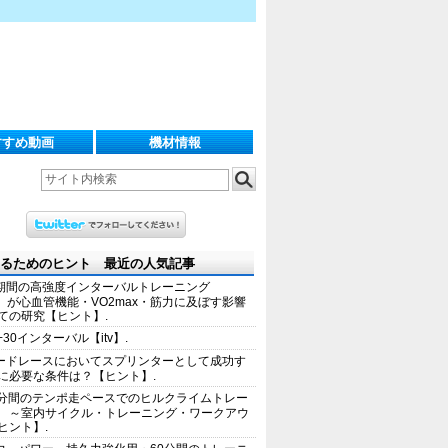
すすめ動画
機材情報
るためのヒント 最近の人気記事
期間の高強度インターバルトレーニング
IT）が心血管機能・VO2max・筋力に及ぼす影響
ての研究【ヒント】.
+30インターバル【itv】.
ードレースにおいてスプリンターとして成功す
に必要な条件は？【ヒント】.
0分間のテンポ走ペースでのヒルクライムトレー
 ～室内サイクル・トレーニング・ワークアウ
ヒント】.