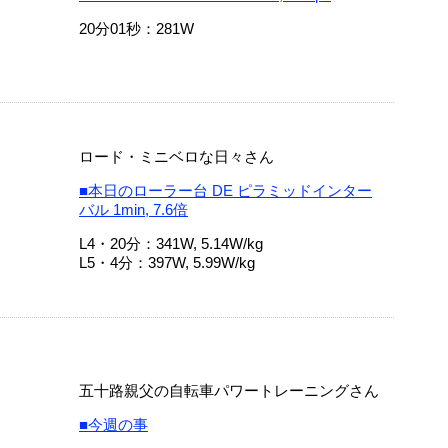
20分01秒：281W
ロード・ミニベロな日々さん
■本日のローラー台 DE ピラミッドインター
バル 1min, 7.6倍
L4・20分：341W, 5.14W/kg
L5・4分：397W, 5.99W/kg
五十路親父の自転車パワートレーニングさん
■今週の事