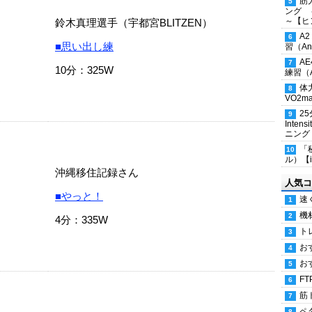
筋
ング 
～【ヒ
鈴木真理選手（宇都宮BLITZEN）
A
■思い出し練
習（Ana
A
10分：325W
練習（An
体
VO2
2
Inten
ニング
「
ル）【i
沖縄移住記録さん
人気コ
■やっと！
速
機
4分：335W
ト
お
お
FT
筋
ペ