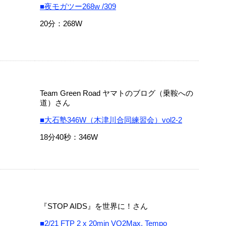
■夜モガツー268w /309
20分：268W
Team Green Road ヤマトのブログ（乗鞍への
道）さん
■大石塾346W（木津川合同練習会）vol2-2
18分40秒：346W
『STOP AIDS』を世界に！さん
■2/21 FTP 2 x 20min VO2Max, Tempo