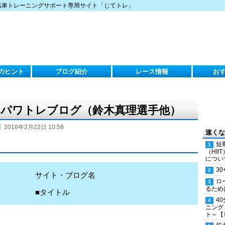
転車トレーニングサポート専用サイト「じてトレ」
のヒント
ブログ紹介
レース情報
お
月）のパワトレブログ（鈴木真理選手他）
】
2016年2月22日 10:58
速くな
短
（HI
につい
30
サイト・ブログ名
ロ
るため
■タイトル
4
ニング
ト～【