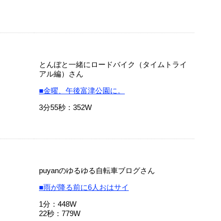
とんぼと一緒にロードバイク（タイムトライ
アル編）さん
■金曜、午後富津公園に。
3分55秒：352W
puyanのゆるゆる自転車ブログさん
■雨が降る前に6人おはサイ
1分：448W
22秒：779W