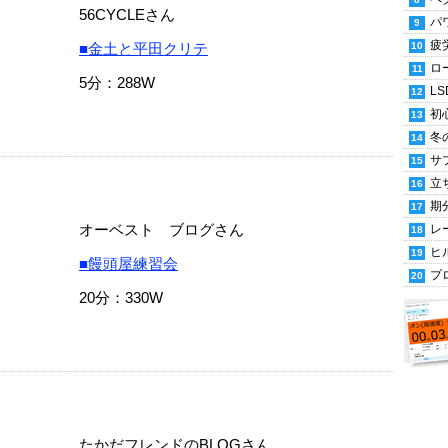
56CYCLEさん
パ
疲
■金土と平田クリテ
ロ
5分：288W
LS
初
冬
サ
立
期
オーベスト ブログさん
レ
ヒ
■饅頭屋練習会
プ
20分：330W
たかだフレンドのBLOGさん