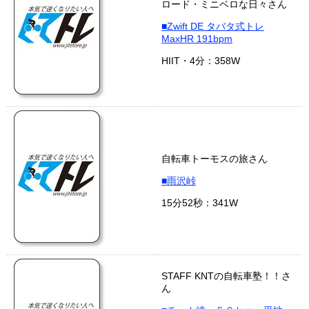
ロード・ミニベロな日々さん
■Zwift DE タバタ式トレ
MaxHR 191bpm
HIIT・4分：358W
自転車トーモスの旅さん
■雨沢峠
15分52秒：341W
STAFF KNTの自転車塾！！さ
ん