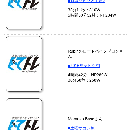
■新緑ヤビツ＆半原2
35分11秒：310W
5時間50分32秒：NP234W
Rupinのロードバイクブログさ
ん
■2016年ヤビツ#1
4時間42分：NP289W
38分58秒：258W
Momozo.Baseさん
■土曜サガン練