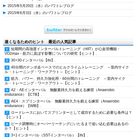
2015年5月20日（水）のパワトレブログ
2015年6月3日（水）のパワトレブログ
速くなるためのヒント 最近の人気記事
短期間の高強度インターバルトレーニング（HIIT）が心血管機能・
VO2max・筋力に及ぼす影響についての研究【ヒント】.
30+30インターバル【itv】.
40分間のテンポ走ペースでのヒルクライムトレーニング ～室内サイク
ル・トレーニング・ワークアウト～【ヒント】.
筋力、パワー、持久力強化用・60分間のトレーニング ～室内サイク
ル・トレーニング・ワークアウト～【ヒント】.
A2：AEインターバル 無酸素持久力を鍛える練習（Anaerobic
endurance）【CTB】.
AE4：スプリンターバル 無酸素持久力を鍛える練習（Anaerobic
endurance）【WIB】.
ロードレースにおいてスプリンターとして成功するために必要な条件は？
【ヒント】.
ピーク調整時にオーバーリーチングにいたるまで追い込む必要はあるの
か？【ヒント】.
3+1インターバル（SSTインターバル）【itv】.