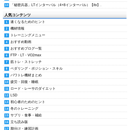
「秘密兵器」LTインターバル（4+8インターバル）【itv】.
人気コンテンツ
速くなるためのヒント
機材情報
トレーニングメニュー
おすすめ動画
おすすめブログ一覧
FTP・LT・VO2max
筋トレ・ストレッチ
ペダリング・ポジション・スキル
パワトレ機材まとめ
疲労・回復・睡眠
ロード・レーサのダイエット
LSD
初心者のためのヒント
冬のトレーニング
サプリ・食事・補給
立ち読み版
期分け・練習計画