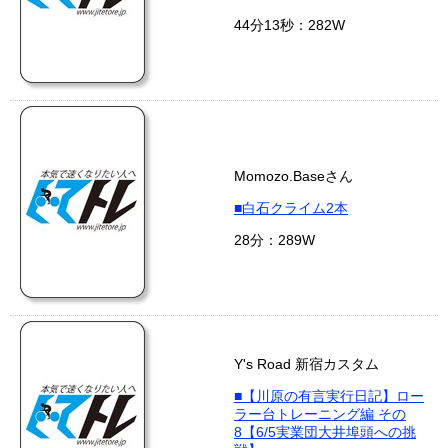
44分13秒：282W
Momozo.Baseさん
■白石クライム2本
28分：289W
Y's Road 新宿カスタム
■【川原の有言実行日記】ロー
ラー台トレーニング編 その
8【6/5実業団大井埠頭への挑