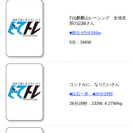
F(t)麒麟山レーシング 女池支
部の記録さん
■朝モガ5分346w
5分：346W
コンドルに、なりたいさん
■白石一本 ■26分28秒
26分28秒：233W, 4.27W/kg