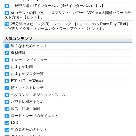
「秘密兵器」LTインターバル（4+8インターバル）【itv】.
体力テストの行い方 ～スプリント・パワー、VO2max＆閾値パワーのテ
スト方法～【ヒント】.
25分間のスピニング(R)トレーニング | High Intensity Race Day Effort |
～室内サイクル・トレーニング・ワークアウト～【ヒント】.
人気コンテンツ
速くなるためのヒント
機材情報
トレーニングメニュー
おすすめ動画
おすすめブログ一覧
FTP・LT・VO2max
筋トレ・ストレッチ
ペダリング・ポジション・スキル
パワトレ機材まとめ
疲労・回復・睡眠
ロード・レーサのダイエット
LSD
初心者のためのヒント