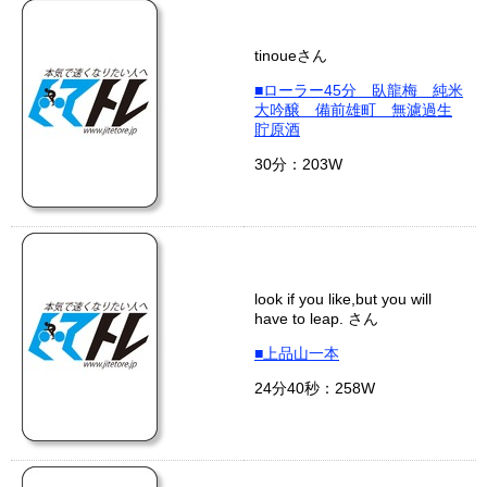
tinoueさん
■ローラー45分 臥龍梅 純米
大吟醸 備前雄町 無濾過生
貯原酒
30分：203W
look if you like,but you will
have to leap. さん
■上品山一本
24分40秒：258W