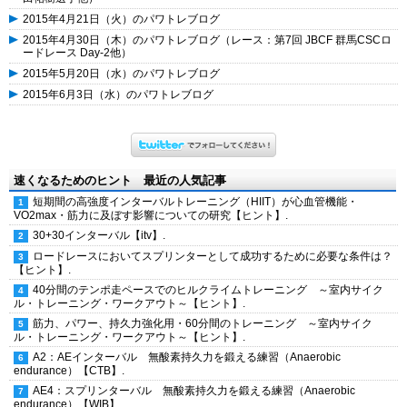
2015年4月21日（火）のパワトレブログ
2015年4月30日（木）のパワトレブログ（レース：第7回 JBCF 群馬CSCロ
ードレース Day-2他）
2015年5月20日（水）のパワトレブログ
2015年6月3日（水）のパワトレブログ
速くなるためのヒント 最近の人気記事
短期間の高強度インターバルトレーニング（HIIT）が心血管機能・
VO2max・筋力に及ぼす影響についての研究【ヒント】.
30+30インターバル【itv】.
ロードレースにおいてスプリンターとして成功するために必要な条件は？
【ヒント】.
40分間のテンポ走ペースでのヒルクライムトレーニング ～室内サイク
ル・トレーニング・ワークアウト～【ヒント】.
筋力、パワー、持久力強化用・60分間のトレーニング ～室内サイク
ル・トレーニング・ワークアウト～【ヒント】.
A2：AEインターバル 無酸素持久力を鍛える練習（Anaerobic
endurance）【CTB】.
AE4：スプリンターバル 無酸素持久力を鍛える練習（Anaerobic
endurance）【WIB】.