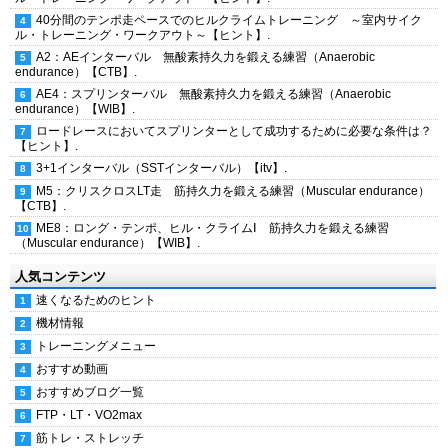
40分間のテンポ走ペースでのヒルクライムトレーニング ～室内サイク
ル・トレーニング・ワークアウト～【ヒント】.
A2：AEインターバル 無酸素持久力を鍛える練習（Anaerobic
endurance）【CTB】.
AE4：スプリンターバル 無酸素持久力を鍛える練習（Anaerobic
endurance）【WIB】.
ロードレースにおいてスプリンターとして成功するために必要な条件は？
【ヒント】.
3+1インターバル（SSTインターバル）【itv】.
M5：クリスクロスLT走 筋持久力を鍛える練習（Muscular endurance）
【CTB】.
ME8：ロング・テンポ、ヒル・クライムⅠ 筋持久力を鍛える練習
（Muscular endurance）【WIB】.
人気コンテンツ
速くなるためのヒント
機材情報
トレーニングメニュー
おすすめ動画
おすすめブログ一覧
FTP・LT・VO2max
筋トレ・ストレッチ