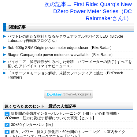
次の記事→ First Ride: Quarq’s New
DZero Power Meter Series（DC
Rainmakerさん1）
関連記事
パワトレの新たな指針となるか？ウェアラブルデバイス LEO（Bicycle
Laboratory自転車ブログさん）
Sub-600g SRM Origin power meter edges closer（BikeRadar）
Stages Campagnolo power meters now available（BikeRadar）
パイオニア、試行錯誤が生み出した奇跡 – パワーメーターの話 (1) すべてを
拓いたアドバイス（マイナビニュース）
「スポーツ × モーション解析」未踏のフロンティアに挑む（BizReach
Frontier）
速くなるためのヒント 最近の人気記事
短期間の高強度インターバルトレーニング（HIIT）が心血管機能・
VO2max・筋力に及ぼす影響についての研究【ヒント】.
30+30インターバル【itv】.
筋力、パワー、持久力強化用・60分間のトレーニング ～室内サイク
ル・トレーニング・ワークアウト～【ヒント】.