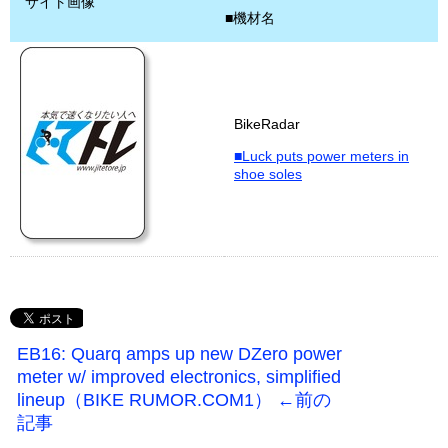
サイト画像
■機材名
BikeRadar
■Luck puts power meters in
shoe soles
EB16: Quarq amps up new DZero power
meter w/ improved electronics, simplified
lineup（BIKE RUMOR.COM1） ←前の
記事