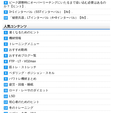
ピーク調整時にオーバーリーチングにいたるまで追い込む必要はあるの
か？【ヒント】.
3+1インターバル（SSTインターバル）【itv】.
「秘密兵器」LTインターバル（4+8インターバル）【itv】.
人気コンテンツ
速くなるためのヒント
機材情報
トレーニングメニュー
おすすめ動画
おすすめブログ一覧
FTP・LT・VO2max
筋トレ・ストレッチ
ペダリング・ポジション・スキル
パワトレ機材まとめ
疲労・回復・睡眠
ロード・レーサのダイエット
LSD
初心者のためのヒント
冬のトレーニング