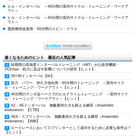
ヒル・インターバル ～40分間の室内サイクル・トレーニング・ワークア
ウト～
ヒル・インターバル ～40分間の室内サイクル・トレーニング・ワークア
ウト～
脂肪燃焼促進用・50分間のスピン・クラス
速くなるためのヒント 最近の人気記事
短期間の高強度インターバルトレーニング（HIIT）が心血管機能・
VO2max・筋力に及ぼす影響についての研究【ヒント】.
30+30インターバル【itv】.
筋力、パワー、持久力強化用・60分間のトレーニング ～室内サイク
ル・トレーニング・ワークアウト～【ヒント】.
40分間のテンポ走ペースでのヒルクライムトレーニング ～室内サイク
ル・トレーニング・ワークアウト～【ヒント】.
A2：AEインターバル 無酸素持久力を鍛える練習（Anaerobic
endurance）【CTB】.
AE4：スプリンターバル 無酸素持久力を鍛える練習（Anaerobic
endurance）【WIB】.
ロードレースにおいてスプリンターとして成功するために必要な条件は？
【ヒント】.