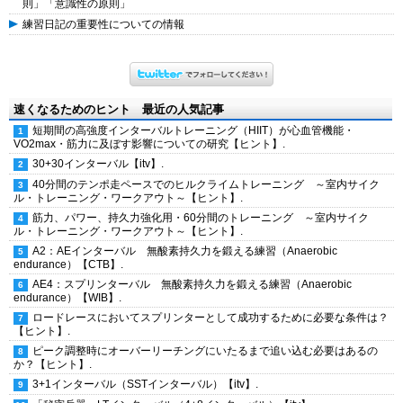
則」「意識性の原則」
練習日記の重要性についての情報
速くなるためのヒント 最近の人気記事
短期間の高強度インターバルトレーニング（HIIT）が心血管機能・
VO2max・筋力に及ぼす影響についての研究【ヒント】.
30+30インターバル【itv】.
40分間のテンポ走ペースでのヒルクライムトレーニング ～室内サイク
ル・トレーニング・ワークアウト～【ヒント】.
筋力、パワー、持久力強化用・60分間のトレーニング ～室内サイク
ル・トレーニング・ワークアウト～【ヒント】.
A2：AEインターバル 無酸素持久力を鍛える練習（Anaerobic
endurance）【CTB】.
AE4：スプリンターバル 無酸素持久力を鍛える練習（Anaerobic
endurance）【WIB】.
ロードレースにおいてスプリンターとして成功するために必要な条件は？
【ヒント】.
ピーク調整時にオーバーリーチングにいたるまで追い込む必要はあるの
か？【ヒント】.
3+1インターバル（SSTインターバル）【itv】.