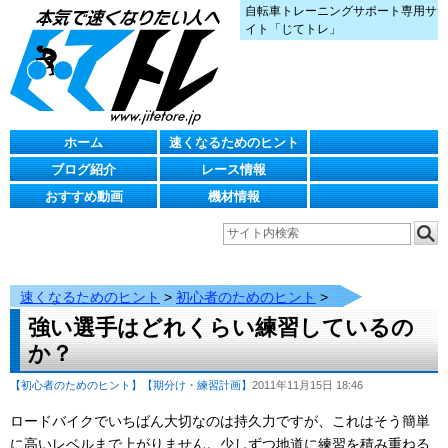
自転車トレーニングサポート専用サ
イト「じてトレ」
ホーム
速くなるためのヒント
ブログ紹介
レース情報
おすすめ動画
機材情報
速くなるためのヒント
>
初心者のためのヒント
>
強い選手はどれくらい練習しているの
か？
【初心者のためのヒント】
【期分け・練習計画】
2011年11月15日 18:46
ロードバイクでいちばん大切なのは持久力ですが、これはそう簡単
に高いレベルまで上がりません。少しずつ地道に練習を積み重ねる