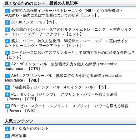
速くなるためのヒント 最近の人気記事
短期間の高強度インターバルトレーニング（HIIT）が心血管機能・
VO2max・筋力に及ぼす影響についての研究【ヒント】.
30+30インターバル【itv】.
40分間のテンポ走ペースでのヒルクライムトレーニング ～室内サイク
ル・トレーニング・ワークアウト～【ヒント】.
筋力、パワー、持久力強化用・60分間のトレーニング ～室内サイク
ル・トレーニング・ワークアウト～【ヒント】.
ロードレースにおいてスプリンターとして成功するために必要な条件は？
【ヒント】.
A2：AEインターバル 無酸素持久力を鍛える練習（Anaerobic
endurance）【CTB】.
AE4：スプリンターバル 無酸素持久力を鍛える練習（Anaerobic
endurance）【WIB】.
「秘密兵器」LTインターバル（4+8インターバル）【itv】.
P1：ダッシュ（ジャンプ） スプリント・パワーを鍛える練習
（Power）【CTB】.
P8：ゼロ・スタート・スプリント スプリント・パワーを鍛える練習
（Power）【WIB】.
人気コンテンツ
速くなるためのヒント
機材情報