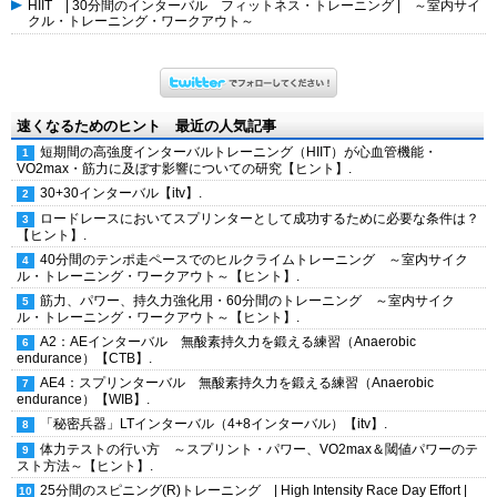
HIIT | 30分間のインターバル フィットネス・トレーニング | ～室内サイ
クル・トレーニング・ワークアウト～
速くなるためのヒント 最近の人気記事
短期間の高強度インターバルトレーニング（HIIT）が心血管機能・
VO2max・筋力に及ぼす影響についての研究【ヒント】.
30+30インターバル【itv】.
ロードレースにおいてスプリンターとして成功するために必要な条件は？
【ヒント】.
40分間のテンポ走ペースでのヒルクライムトレーニング ～室内サイク
ル・トレーニング・ワークアウト～【ヒント】.
筋力、パワー、持久力強化用・60分間のトレーニング ～室内サイク
ル・トレーニング・ワークアウト～【ヒント】.
A2：AEインターバル 無酸素持久力を鍛える練習（Anaerobic
endurance）【CTB】.
AE4：スプリンターバル 無酸素持久力を鍛える練習（Anaerobic
endurance）【WIB】.
「秘密兵器」LTインターバル（4+8インターバル）【itv】.
体力テストの行い方 ～スプリント・パワー、VO2max＆閾値パワーのテ
スト方法～【ヒント】.
25分間のスピニング(R)トレーニング | High Intensity Race Day Effort |