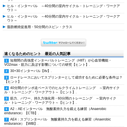
ヒル・インターバル ～40分間の室内サイクル・トレーニング・ワークア
ウト～
ヒル・インターバル ～40分間の室内サイクル・トレーニング・ワークア
ウト～
脂肪燃焼促進用・50分間のスピン・クラス
速くなるためのヒント 最近の人気記事
短期間の高強度インターバルトレーニング（HIIT）が心血管機能・
VO2max・筋力に及ぼす影響についての研究【ヒント】.
30+30インターバル【itv】.
ロードレースにおいてスプリンターとして成功するために必要な条件は？
【ヒント】.
40分間のテンポ走ペースでのヒルクライムトレーニング ～室内サイク
ル・トレーニング・ワークアウト～【ヒント】.
筋力、パワー、持久力強化用・60分間のトレーニング ～室内サイク
ル・トレーニング・ワークアウト～【ヒント】.
A2：AEインターバル 無酸素持久力を鍛える練習（Anaerobic
endurance）【CTB】.
AE4：スプリンターバル 無酸素持久力を鍛える練習（Anaerobic
endurance）【WIB】.