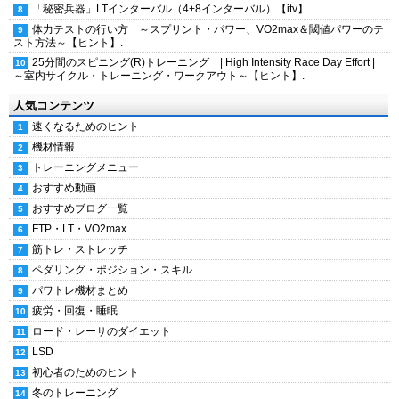
「秘密兵器」LTインターバル（4+8インターバル）【itv】.
体力テストの行い方 ～スプリント・パワー、VO2max＆閾値パワーのテ
スト方法～【ヒント】.
25分間のスピニング(R)トレーニング | High Intensity Race Day Effort |
～室内サイクル・トレーニング・ワークアウト～【ヒント】.
人気コンテンツ
速くなるためのヒント
機材情報
トレーニングメニュー
おすすめ動画
おすすめブログ一覧
FTP・LT・VO2max
筋トレ・ストレッチ
ペダリング・ポジション・スキル
パワトレ機材まとめ
疲労・回復・睡眠
ロード・レーサのダイエット
LSD
初心者のためのヒント
冬のトレーニング