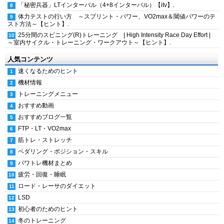
「秘密兵器」LTインターバル（4+8インターバル）【itv】.
体力テストの行い方 ～スプリント・パワー、VO2max＆閾値パワーのテ
スト方法～【ヒント】.
25分間のスピニング(R)トレーニング | High Intensity Race Day Effort |
～室内サイクル・トレーニング・ワークアウト～【ヒント】.
人気コンテンツ
速くなるためのヒント
機材情報
トレーニングメニュー
おすすめ動画
おすすめブログ一覧
FTP・LT・VO2max
筋トレ・ストレッチ
ペダリング・ポジション・スキル
パワトレ機材まとめ
疲労・回復・睡眠
ロード・レーサのダイエット
LSD
初心者のためのヒント
冬のトレーニング