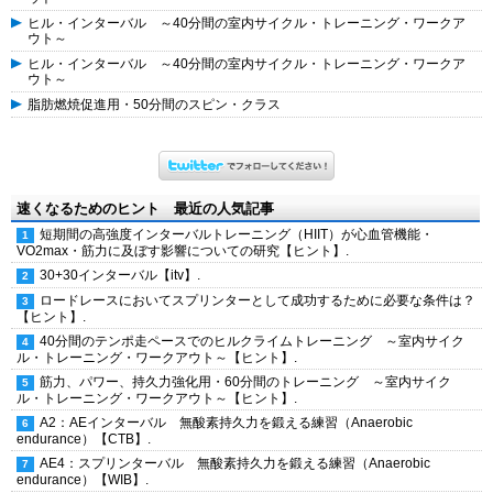
ヒル・インターバル ～40分間の室内サイクル・トレーニング・ワークア
ウト～
ヒル・インターバル ～40分間の室内サイクル・トレーニング・ワークア
ウト～
脂肪燃焼促進用・50分間のスピン・クラス
速くなるためのヒント 最近の人気記事
短期間の高強度インターバルトレーニング（HIIT）が心血管機能・
VO2max・筋力に及ぼす影響についての研究【ヒント】.
30+30インターバル【itv】.
ロードレースにおいてスプリンターとして成功するために必要な条件は？
【ヒント】.
40分間のテンポ走ペースでのヒルクライムトレーニング ～室内サイク
ル・トレーニング・ワークアウト～【ヒント】.
筋力、パワー、持久力強化用・60分間のトレーニング ～室内サイク
ル・トレーニング・ワークアウト～【ヒント】.
A2：AEインターバル 無酸素持久力を鍛える練習（Anaerobic
endurance）【CTB】.
AE4：スプリンターバル 無酸素持久力を鍛える練習（Anaerobic
endurance）【WIB】.