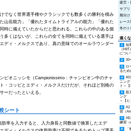
疲労・
サプリ
けでなく世界選手権やクラシックでも数多くの勝利を積み
期分け
た山岳能力」「優れたタイムトライアルの能力」「優れた
レース
冬のト
同時に備えていたからだと思われる。これらの中のある個
う多くはないが、これらの全てを同時に備えている選手は
速くな
エディ・メルクスであり、真の意味でのオールラウンダー
短
（HI
につい
30
ロ
るため
4
オニッシモ（Campionissimo：チャンピオン中のチャ
ニング
ト・コッピとエディ・メルクスだけだが、それほど別格の
ト～【
サーだったといえる。
筋
ング 
～【ヒ
A
較シート
習（Ana
A
練習（An
体脂肪率を入力すると、入力身長と同数値で換算したエデ
「
エディ・メルクスの体脂肪率は不明であるためトップ選手