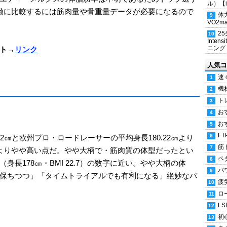
ル）【i
緻に比較するには筋肉量や骨重量データが必要になるので
体
VO2
2
Inten
ニング
ト→
リンク
人気コ
速
機
ト
お
お
FT
2㎝と欧州プロ・ロードレーサーの平均身長180.22㎝より
筋
1.3よりやや高い点だ。やや大柄で・筋肉質の体型だったとい
ペ
長178㎝・BMI 22.7）の数字に近い。やや大柄の体
パ
保ちつつ」「タイムトライアルでも有利になる」絶妙なバ
疲
ロ
LS
初