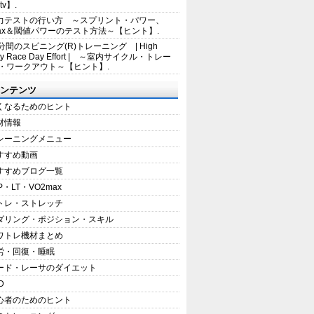
tv】.
力テストの行い方 ～スプリント・パワー、
max＆閾値パワーのテスト方法～【ヒント】.
5分間のスピニング(R)トレーニング | High
sity Race Day Effort | ～室内サイクル・トレー
・ワークアウト～【ヒント】.
ンテンツ
くなるためのヒント
材情報
レーニングメニュー
すすめ動画
すすめブログ一覧
P・LT・VO2max
トレ・ストレッチ
ダリング・ポジション・スキル
ワトレ機材まとめ
労・回復・睡眠
ード・レーサのダイエット
D
心者のためのヒント