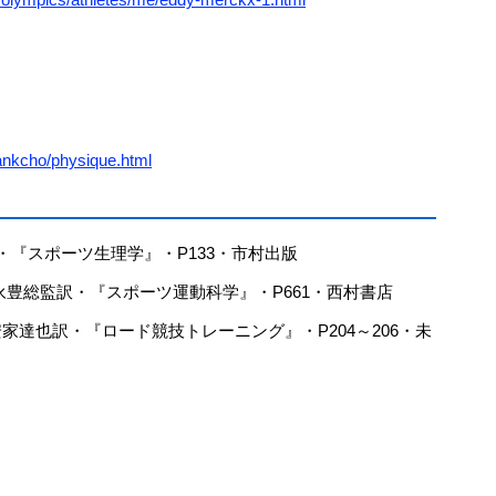
crankcho/physique.html
著・『スポーツ生理学』・P133・市村出版
宮永豊総監訳・『スポーツ運動科学』・P661・西村書店
家達也訳・『ロード競技トレーニング』・P204～206・未