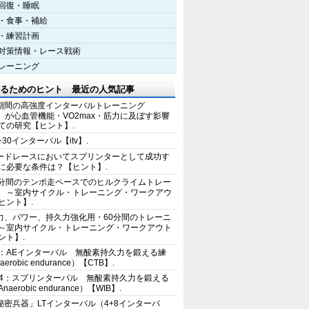
回復・睡眠
・食事・補給
・練習計画
対策情報・レース戦術
レーニング
るためのヒント 最近の人気記事
期間の高強度インターバルトレーニング
IT）が心血管機能・VO2max・筋力に及ぼす影響
ての研究【ヒント】.
+30インターバル【itv】.
ードレースにおいてスプリンターとして成功す
に必要な条件は？【ヒント】.
0分間のテンポ走ペースでのヒルクライムトレー
 ～室内サイクル・トレーニング・ワークアウ
ヒント】.
力、パワー、持久力強化用・60分間のトレーニ
～室内サイクル・トレーニング・ワークアウト
ント】.
2：AEインターバル 無酸素持久力を鍛える練
erobic endurance）【CTB】.
E4：スプリンターバル 無酸素持久力を鍛える
aerobic endurance）【WIB】.
秘密兵器」LTインターバル（4+8インターバ