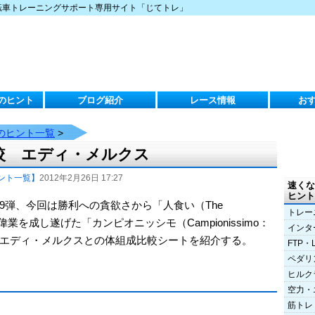
転車トレーニングサポート専用サイト「じてトレ」
のヒント
ブログ紹介
レース情報
お
のヒント一覧
>
較 エディ・メルクス
ント一覧】
2012年2月26日 17:27
速くな
ヒント
9弾、今回は勝利への貪欲さから「人食い（The
トレー
偉業を成し遂げた「カンピオニッシモ（Campionissimo：
インタ
エディ・メルクスとの体組成比較シートを紹介する。
FTP・
ペダリ
ヒルク
空力・
筋トレ