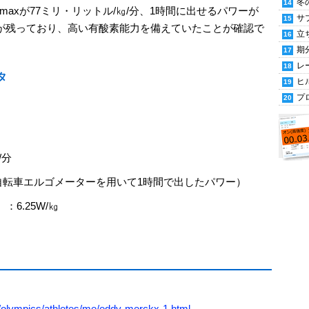
冬
axが77ミリ・リットル/㎏/分、1時間に出せるパワーが
サ
た数値が残っており、高い有酸素能力を備えていたことが確認で
立
期
レ
タ
ヒ
プ
/分
年に自転車エルゴメーターを用いて1時間で出したパワー）
6.25W/㎏
/olympics/athletes/me/eddy-merckx-1.html