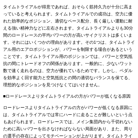
タイムトライアルが得意であれば、おそらく筋持久力が十分に高ま
っていると考えられます。タイムトライアルでの成功は、空力に優
れた効率的なポジション、適切なペース配分、長く厳しい運動に耐
える強い精神力などに左右されます。タイムトライアルよりも30分
間のロードレースの平均パワーの方が高いサイクリストは多くいま
す。それにはいくつかの理由があります。その1つは、タイムトライ
アル用のエアロポジションが、パワーを制限する場合があるという
ことです。タイムトライアル用のポジションでは、パワーと空気抵
抗の間にトレードオフの関係があります。一般的に、少ないワット
数で速く走れるのは、空力が優れているためです。しかし、ペダル
を効率よく回す能力と空気抵抗との間の適切なバランスを保てる、
理想的なポジションを見つけなくてはいけません。
■ロードレースよりタイムトライアルの方がパワーが低くなる原因
ロードレースよりタイムトライアルの方がパワーが低くなる原因に
は、タイムトライアルでは常にハードに走ることが難しいという点
もあげられます。ロードレースでは、メイン集団内から千切れない
ために高いパワーを出さなければならない局面があり、また、周り
の選手の存在によってモチベーションが上がります。タイムトライ