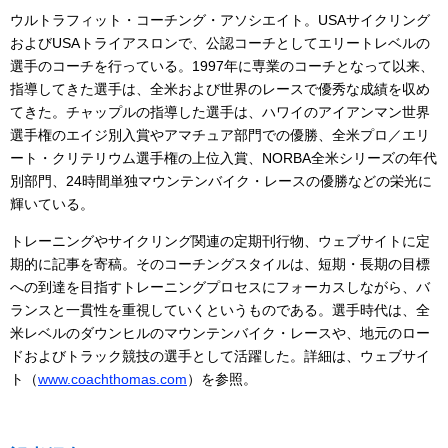
ウルトラフィット・コーチング・アソシエイト。USAサイクリング
およびUSAトライアスロンで、公認コーチとしてエリートレベルの
選手のコーチを行っている。1997年に専業のコーチとなって以来、
指導してきた選手は、全米および世界のレースで優秀な成績を収め
てきた。チャップルの指導した選手は、ハワイのアイアンマン世界
選手権のエイジ別入賞やアマチュア部門での優勝、全米プロ／エリ
ート・クリテリウム選手権の上位入賞、NORBA全米シリーズの年代
別部門、24時間単独マウンテンバイク・レースの優勝などの栄光に
輝いている。
トレーニングやサイクリング関連の定期刊行物、ウェブサイトに定
期的に記事を寄稿。そのコーチングスタイルは、短期・長期の目標
への到達を目指すトレーニングプロセスにフォーカスしながら、バ
ランスと一貫性を重視していくというものである。選手時代は、全
米レベルのダウンヒルのマウンテンバイク・レースや、地元のロー
ドおよびトラック競技の選手として活躍した。詳細は、ウェブサイ
ト（
www.coachthomas.com
）を参照。