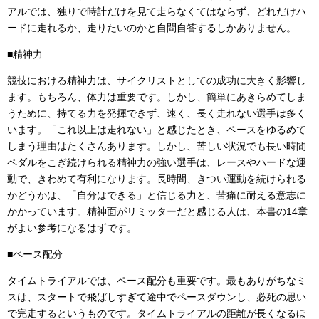
アルでは、独りで時計だけを見て走らなくてはならず、どれだけハ
ードに走れるか、走りたいのかと自問自答するしかありません。
■精神力
競技における精神力は、サイクリストとしての成功に大きく影響し
ます。もちろん、体力は重要です。しかし、簡単にあきらめてしま
うために、持てる力を発揮できず、速く、長く走れない選手は多く
います。「これ以上は走れない」と感じたとき、ペースをゆるめて
しまう理由はたくさんあります。しかし、苦しい状況でも長い時間
ペダルをこぎ続けられる精神力の強い選手は、レースやハードな運
動で、きわめて有利になります。長時間、きつい運動を続けられる
かどうかは、「自分はできる」と信じる力と、苦痛に耐える意志に
かかっています。精神面がリミッターだと感じる人は、本書の14章
がよい参考になるはずです。
■ペース配分
タイムトライアルでは、ペース配分も重要です。最もありがちなミ
スは、スタートで飛ばしすぎて途中でペースダウンし、必死の思い
で完走するというものです。タイムトライアルの距離が長くなるほ