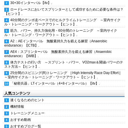
30+30インターバル【itv】.
ロードレースにおいてスプリンターとして成功するために必要な条件は？
【ヒント】.
40分間のテンポ走ペースでのヒルクライムトレーニング ～室内サイク
ル・トレーニング・ワークアウト～【ヒント】.
筋力、パワー、持久力強化用・60分間のトレーニング ～室内サイク
ル・トレーニング・ワークアウト～【ヒント】.
A2：AEインターバル 無酸素持久力を鍛える練習（Anaerobic
endurance）【CTB】.
AE4：スプリンターバル 無酸素持久力を鍛える練習（Anaerobic
endurance）【WIB】.
体力テストの行い方 ～スプリント・パワー、VO2max＆閾値パワーのテ
スト方法～【ヒント】.
25分間のスピニング(R)トレーニング | High Intensity Race Day Effort |
～室内サイクル・トレーニング・ワークアウト～【ヒント】.
「秘密兵器」LTインターバル（4+8インターバル）【itv】.
人気コンテンツ
速くなるためのヒント
機材情報
トレーニングメニュー
おすすめ動画
おすすめブログ一覧