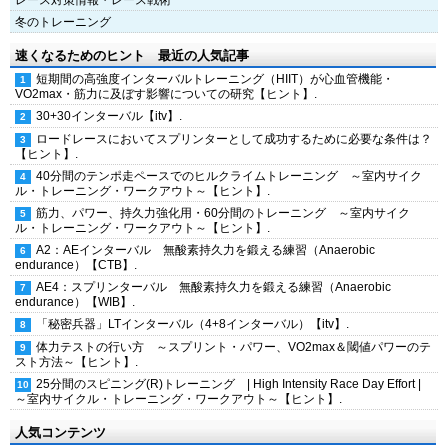
レース対策情報・レース戦術
冬のトレーニング
速くなるためのヒント 最近の人気記事
短期間の高強度インターバルトレーニング（HIIT）が心血管機能・
VO2max・筋力に及ぼす影響についての研究【ヒント】.
30+30インターバル【itv】.
ロードレースにおいてスプリンターとして成功するために必要な条件は？
【ヒント】.
40分間のテンポ走ペースでのヒルクライムトレーニング ～室内サイク
ル・トレーニング・ワークアウト～【ヒント】.
筋力、パワー、持久力強化用・60分間のトレーニング ～室内サイク
ル・トレーニング・ワークアウト～【ヒント】.
A2：AEインターバル 無酸素持久力を鍛える練習（Anaerobic
endurance）【CTB】.
AE4：スプリンターバル 無酸素持久力を鍛える練習（Anaerobic
endurance）【WIB】.
「秘密兵器」LTインターバル（4+8インターバル）【itv】.
体力テストの行い方 ～スプリント・パワー、VO2max＆閾値パワーのテ
スト方法～【ヒント】.
25分間のスピニング(R)トレーニング | High Intensity Race Day Effort |
～室内サイクル・トレーニング・ワークアウト～【ヒント】.
人気コンテンツ