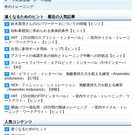
レース対策情報・レース戦術
冬のトレーニング
速くなるためのヒント 最近の人気記事
鈴木真理さんののパワーデータについての情報【ヒント】.
自転車競技に求められる身体的条件【ヒント】.
HIIT | 25分間のスプリント・インターバル | ～室内サイクル・トレーニ
ング・ワークアウト～【ヒント】.
合宿に参加すべき理由、トップ5【ヒント】.
アスリートの体調不良の傾向とトレーニング中断への対処法【ヒント】.
ストレートフォワード・エアロビック・インターバル（5+3インターバ
ル）【itv】.
A3：ピラミッド・インターバル 無酸素持久力を鍛える練習（Anaerobic
endurance）【CTB】.
AE9：フィニッシュ・シミュレーション 無酸素持久力を鍛える練習
（Anaerobic endurance）【WIB】.
HIIT | 55分間のFTPインターバル | ～室内サイクル・トレーニング・ワ
ークアウト～【ヒント】.
閾値パワー強化用・20分間の閾値トレーニング ～室内サイクル・トレ
ーニング・ワークアウト～【ヒント】.
人気コンテンツ
速くなるためのヒント