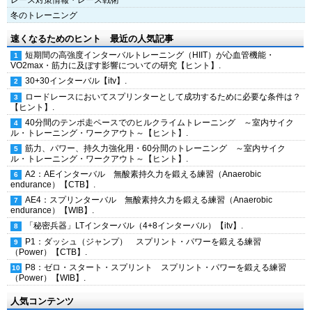
レース対策情報・レース戦術
冬のトレーニング
速くなるためのヒント 最近の人気記事
短期間の高強度インターバルトレーニング（HIIT）が心血管機能・
VO2max・筋力に及ぼす影響についての研究【ヒント】.
30+30インターバル【itv】.
ロードレースにおいてスプリンターとして成功するために必要な条件は？
【ヒント】.
40分間のテンポ走ペースでのヒルクライムトレーニング ～室内サイク
ル・トレーニング・ワークアウト～【ヒント】.
筋力、パワー、持久力強化用・60分間のトレーニング ～室内サイク
ル・トレーニング・ワークアウト～【ヒント】.
A2：AEインターバル 無酸素持久力を鍛える練習（Anaerobic
endurance）【CTB】.
AE4：スプリンターバル 無酸素持久力を鍛える練習（Anaerobic
endurance）【WIB】.
「秘密兵器」LTインターバル（4+8インターバル）【itv】.
P1：ダッシュ（ジャンプ） スプリント・パワーを鍛える練習
（Power）【CTB】.
P8：ゼロ・スタート・スプリント スプリント・パワーを鍛える練習
（Power）【WIB】.
人気コンテンツ