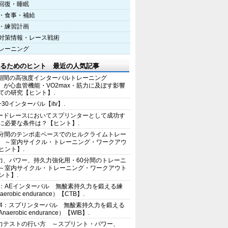
回復・睡眠
・食事・補給
・練習計画
対策情報・レース戦術
レーニング
るためのヒント 最近の人気記事
期間の高強度インターバルトレーニング
IT）が心血管機能・VO2max・筋力に及ぼす影響
ての研究【ヒント】.
+30インターバル【itv】.
ードレースにおいてスプリンターとして成功す
に必要な条件は？【ヒント】.
0分間のテンポ走ペースでのヒルクライムトレー
 ～室内サイクル・トレーニング・ワークアウ
ヒント】.
力、パワー、持久力強化用・60分間のトレーニ
～室内サイクル・トレーニング・ワークアウト
ント】.
2：AEインターバル 無酸素持久力を鍛える練
erobic endurance）【CTB】.
E4：スプリンターバル 無酸素持久力を鍛える
aerobic endurance）【WIB】.
力テストの行い方 ～スプリント・パワー、