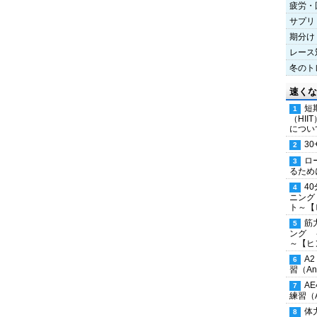
疲労・
サプリ
期分け
レース
冬のト
速くな
短
（HI
につい
30
ロ
るため
4
ニング
ト～【
筋
ング 
～【ヒ
A
習（Ana
A
練習（An
体