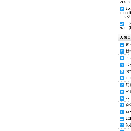
VO2
2
Inten
ニング
「
ル）【i
人気コ
速
機
ト
お
お
FT
筋
ペ
パ
疲
ロ
LS
初