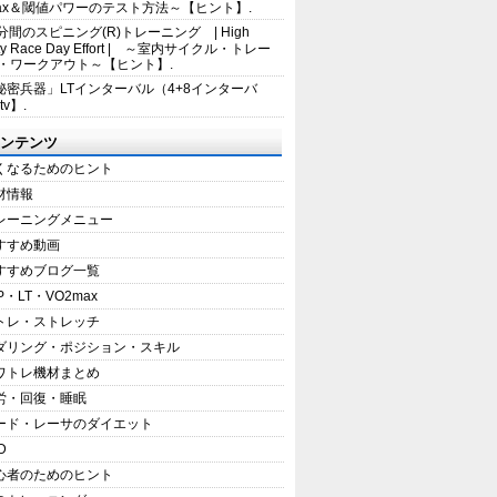
max＆閾値パワーのテスト方法～【ヒント】.
5分間のスピニング(R)トレーニング | High
sity Race Day Effort | ～室内サイクル・トレー
・ワークアウト～【ヒント】.
秘密兵器」LTインターバル（4+8インターバ
tv】.
ンテンツ
くなるためのヒント
材情報
レーニングメニュー
すすめ動画
すすめブログ一覧
P・LT・VO2max
トレ・ストレッチ
ダリング・ポジション・スキル
ワトレ機材まとめ
労・回復・睡眠
ード・レーサのダイエット
D
心者のためのヒント