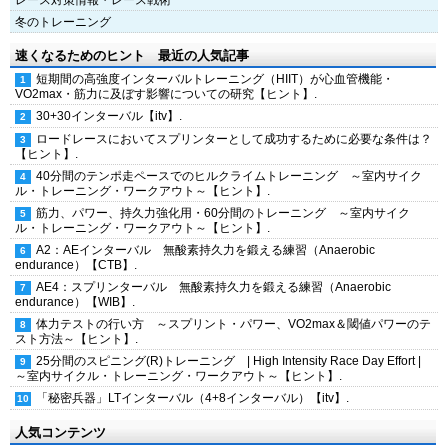
レース対策情報・レース戦術
冬のトレーニング
速くなるためのヒント 最近の人気記事
短期間の高強度インターバルトレーニング（HIIT）が心血管機能・
VO2max・筋力に及ぼす影響についての研究【ヒント】.
30+30インターバル【itv】.
ロードレースにおいてスプリンターとして成功するために必要な条件は？
【ヒント】.
40分間のテンポ走ペースでのヒルクライムトレーニング ～室内サイク
ル・トレーニング・ワークアウト～【ヒント】.
筋力、パワー、持久力強化用・60分間のトレーニング ～室内サイク
ル・トレーニング・ワークアウト～【ヒント】.
A2：AEインターバル 無酸素持久力を鍛える練習（Anaerobic
endurance）【CTB】.
AE4：スプリンターバル 無酸素持久力を鍛える練習（Anaerobic
endurance）【WIB】.
体力テストの行い方 ～スプリント・パワー、VO2max＆閾値パワーのテ
スト方法～【ヒント】.
25分間のスピニング(R)トレーニング | High Intensity Race Day Effort |
～室内サイクル・トレーニング・ワークアウト～【ヒント】.
「秘密兵器」LTインターバル（4+8インターバル）【itv】.
人気コンテンツ