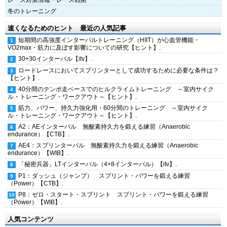
レース対策情報・レース戦術
冬のトレーニング
速くなるためのヒント 最近の人気記事
短期間の高強度インターバルトレーニング（HIIT）が心血管機能・
VO2max・筋力に及ぼす影響についての研究【ヒント】.
30+30インターバル【itv】.
ロードレースにおいてスプリンターとして成功するために必要な条件は？
【ヒント】.
40分間のテンポ走ペースでのヒルクライムトレーニング ～室内サイク
ル・トレーニング・ワークアウト～【ヒント】.
筋力、パワー、持久力強化用・60分間のトレーニング ～室内サイク
ル・トレーニング・ワークアウト～【ヒント】.
A2：AEインターバル 無酸素持久力を鍛える練習（Anaerobic
endurance）【CTB】.
AE4：スプリンターバル 無酸素持久力を鍛える練習（Anaerobic
endurance）【WIB】.
「秘密兵器」LTインターバル（4+8インターバル）【itv】.
P1：ダッシュ（ジャンプ） スプリント・パワーを鍛える練習
（Power）【CTB】.
P8：ゼロ・スタート・スプリント スプリント・パワーを鍛える練習
（Power）【WIB】.
人気コンテンツ