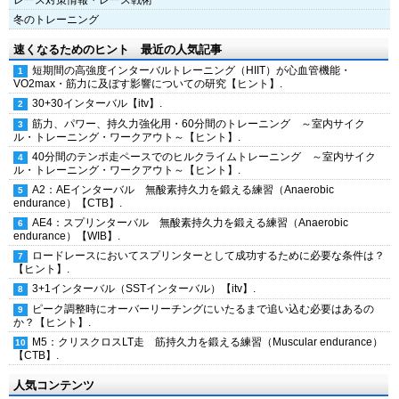
レース対策情報・レース戦術
冬のトレーニング
速くなるためのヒント 最近の人気記事
短期間の高強度インターバルトレーニング（HIIT）が心血管機能・
VO2max・筋力に及ぼす影響についての研究【ヒント】.
30+30インターバル【itv】.
筋力、パワー、持久力強化用・60分間のトレーニング ～室内サイク
ル・トレーニング・ワークアウト～【ヒント】.
40分間のテンポ走ペースでのヒルクライムトレーニング ～室内サイク
ル・トレーニング・ワークアウト～【ヒント】.
A2：AEインターバル 無酸素持久力を鍛える練習（Anaerobic
endurance）【CTB】.
AE4：スプリンターバル 無酸素持久力を鍛える練習（Anaerobic
endurance）【WIB】.
ロードレースにおいてスプリンターとして成功するために必要な条件は？
【ヒント】.
3+1インターバル（SSTインターバル）【itv】.
ピーク調整時にオーバーリーチングにいたるまで追い込む必要はあるの
か？【ヒント】.
M5：クリスクロスLT走 筋持久力を鍛える練習（Muscular endurance）
【CTB】.
人気コンテンツ