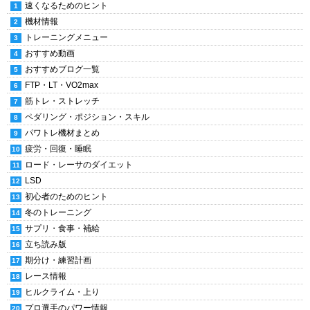
速くなるためのヒント
機材情報
トレーニングメニュー
おすすめ動画
おすすめブログ一覧
FTP・LT・VO2max
筋トレ・ストレッチ
ペダリング・ポジション・スキル
パワトレ機材まとめ
疲労・回復・睡眠
ロード・レーサのダイエット
LSD
初心者のためのヒント
冬のトレーニング
サプリ・食事・補給
立ち読み版
期分け・練習計画
レース情報
ヒルクライム・上り
プロ選手のパワー情報