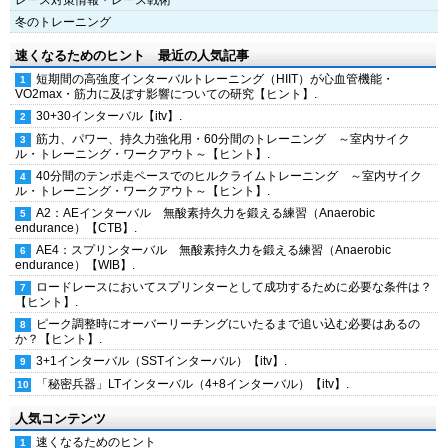
レース対策情報・レース戦術
冬のトレーニング
速くなるためのヒント 最近の人気記事
短期間の高強度インターバルトレーニング（HIIT）が心血管機能・
VO2max・筋力に及ぼす影響についての研究【ヒント】.
30+30インターバル【itv】.
筋力、パワー、持久力強化用・60分間のトレーニング ～室内サイク
ル・トレーニング・ワークアウト～【ヒント】.
40分間のテンポ走ペースでのヒルクライムトレーニング ～室内サイク
ル・トレーニング・ワークアウト～【ヒント】.
A2：AEインターバル 無酸素持久力を鍛える練習（Anaerobic
endurance）【CTB】.
AE4：スプリンターバル 無酸素持久力を鍛える練習（Anaerobic
endurance）【WIB】.
ロードレースにおいてスプリンターとして成功するために必要な条件は？
【ヒント】.
ピーク調整時にオーバーリーチングにいたるまで追い込む必要はあるの
か？【ヒント】.
3+1インターバル（SSTインターバル）【itv】.
「秘密兵器」LTインターバル（4+8インターバル）【itv】.
人気コンテンツ
速くなるためのヒント