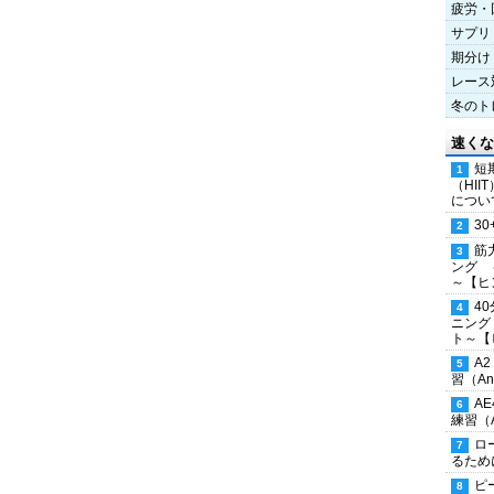
疲労・
サプリ
期分け
レース
冬のト
速くな
短
（HI
につい
30
筋
ング 
～【ヒ
4
ニング
ト～【
A
習（Ana
A
練習（An
ロ
るため
ピ