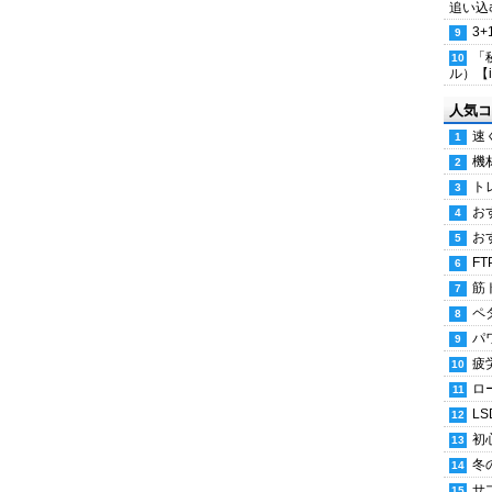
追い込
3
「
ル）【i
人気コ
速
機
ト
お
お
FT
筋
ペ
パ
疲
ロ
LS
初
冬
サ