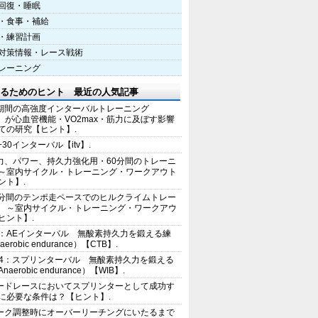
回復・睡眠
・食事・補給
・練習計画
対策情報・レース戦術
レーニング
るためのヒント 最近の人気記事
期間の高強度インターバルトレーニング
IT）が心血管機能・VO2max・筋力に及ぼす影響
ての研究【ヒント】.
+30インターバル【itv】.
力、パワー、持久力強化用・60分間のトレーニ
～室内サイクル・トレーニング・ワークアウト
ント】.
0分間のテンポ走ペースでのヒルクライムトレー
 ～室内サイクル・トレーニング・ワークアウ
ヒント】.
2：AEインターバル 無酸素持久力を鍛える練
erobic endurance）【CTB】.
E4：スプリンターバル 無酸素持久力を鍛える
aerobic endurance）【WIB】.
ードレースにおいてスプリンターとして成功す
に必要な条件は？【ヒント】.
ーク調整時にオーバーリーチングにいたるまで