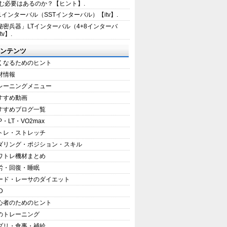
む必要はあるのか？【ヒント】.
+1インターバル（SSTインターバル）【itv】.
秘密兵器」LTインターバル（4+8インターバ
tv】.
ンテンツ
くなるためのヒント
材情報
レーニングメニュー
すすめ動画
すすめブログ一覧
P・LT・VO2max
トレ・ストレッチ
ダリング・ポジション・スキル
ワトレ機材まとめ
労・回復・睡眠
ード・レーサのダイエット
D
心者のためのヒント
のトレーニング
プリ・食事・補給