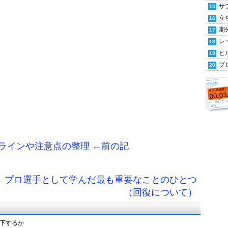
サ
立
期
レ
ヒ
プ
イドラインや注意点の整理 ←前の記
→ プロ選手として学んだ最も重要なことのひとつ
（回復について）
下するか