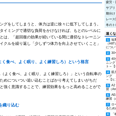
疲労・
サプリ
期分け
レース
ングをしてしまうと、体力は逆に徐々に低下してしまう。
冬のト
タイミングで適切な負荷をかけなければ、もとのレベルに
速くな
とは、「超回復の効果が続いている間に適切なトレーニン
短
イクルを繰り返し「少しずつ体力を向上させていくこと」
（HI
につい
30
4
Train well（よく食べ、よく眠り、よく練習しろ）という格言
ニング
ト～【
筋
, Train well.（よく食べ、よく眠り、よく練習しろ）」という自転車の
ング 
～【ヒ
ためについつい追い込むことばかり考えてしまいがちだ
A
と強く意識することで、練習効果をもっと高めることがで
習（Ana
A
練習（An
ロ
を織り込む
るため
「