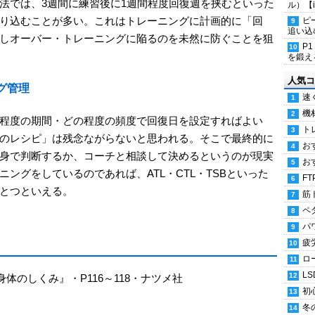
法では、3週間に練習後に1週間程度回復週を挟むといった
ル）【i
り込むことが多い。これはトレーニングに計画的に「回
ピ
追い込
しオーバー・トレーニングに陥るのを未然に防ぐことを狙
P
を鍛える
人気コ
ング管理
速
機
程度の期間・どの程度の頻度で回復日を設定すればよい
ト
のレシピ」は残念ながらないと思われる。そこで最終的に
お
身で判断するか、コーチと相談して決めるというのが現実
お
ングをしているのであれば、ATL・CTL・TSBといった
FT
とつといえる。
筋
ペ
パ
疲
ロ
LS
体のしくみ』・P116～118・ナツメ社
初
冬