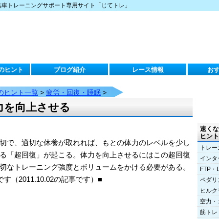
転車トレーニングサポート専用サイト「じてトレ」
のヒント
ブログ紹介
レース情報
お
のヒント一覧
>
疲労・回復・睡眠
>
力を向上させる
速くな
ヒント
切で、適切な休養が取れれば、もとの体力のレベルを少し
トレー
る「超回復」が起こる。体力を向上させるにはこの超回復
インタ
切なトレーニング強度とボリュームをかける必要がある。
FTP・
2011.10.02の記事です）■
ペダリ
ヒルク
空力・
筋トレ