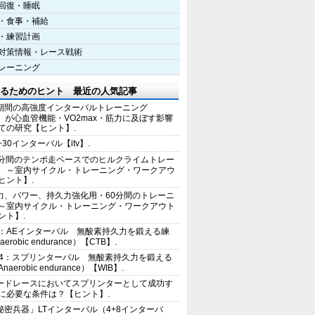
回復・睡眠
・食事・補給
・練習計画
対策情報・レース戦術
レーニング
るためのヒント 最近の人気記事
期間の高強度インターバルトレーニング
IT）が心血管機能・VO2max・筋力に及ぼす影響
ての研究【ヒント】.
+30インターバル【itv】.
0分間のテンポ走ペースでのヒルクライムトレー
 ～室内サイクル・トレーニング・ワークアウ
ヒント】.
力、パワー、持久力強化用・60分間のトレーニ
～室内サイクル・トレーニング・ワークアウト
ント】.
2：AEインターバル 無酸素持久力を鍛える練
erobic endurance）【CTB】.
E4：スプリンターバル 無酸素持久力を鍛える
aerobic endurance）【WIB】.
ードレースにおいてスプリンターとして成功す
に必要な条件は？【ヒント】.
秘密兵器」LTインターバル（4+8インターバ