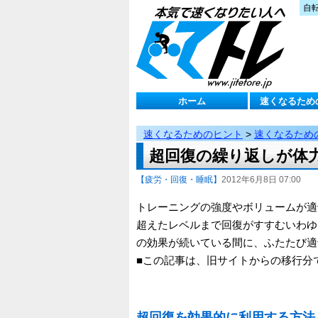
自
ホーム
速くなるため
速くなるためのヒント
>
速くなるため
超回復の繰り返しが体
【疲労・回復・睡眠】
2012年6月8日 07:00
トレーニングの強度やボリュームが適
超えたレベルまで回復がすすむいわゆ
の効果が続いている間に、ふたたび適
■この記事は、旧サイトからの移行分です（
超回復を効果的に利用する方法