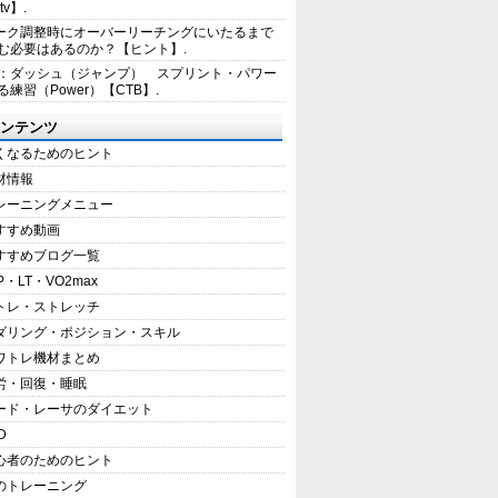
tv】.
ーク調整時にオーバーリーチングにいたるまで
む必要はあるのか？【ヒント】.
1：ダッシュ（ジャンプ） スプリント・パワー
練習（Power）【CTB】.
ンテンツ
くなるためのヒント
材情報
レーニングメニュー
すすめ動画
すすめブログ一覧
P・LT・VO2max
トレ・ストレッチ
ダリング・ポジション・スキル
ワトレ機材まとめ
労・回復・睡眠
ード・レーサのダイエット
D
心者のためのヒント
のトレーニング