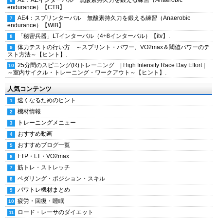
A2：AEインターバル 無酸素持久力を鍛える練習（Anaerobic
endurance）【CTB】.
AE4：スプリンターバル 無酸素持久力を鍛える練習（Anaerobic
endurance）【WIB】.
「秘密兵器」LTインターバル（4+8インターバル）【itv】.
体力テストの行い方 ～スプリント・パワー、VO2max＆閾値パワーのテ
スト方法～【ヒント】.
25分間のスピニング(R)トレーニング | High Intensity Race Day Effort |
～室内サイクル・トレーニング・ワークアウト～【ヒント】.
人気コンテンツ
速くなるためのヒント
機材情報
トレーニングメニュー
おすすめ動画
おすすめブログ一覧
FTP・LT・VO2max
筋トレ・ストレッチ
ペダリング・ポジション・スキル
パワトレ機材まとめ
疲労・回復・睡眠
ロード・レーサのダイエット