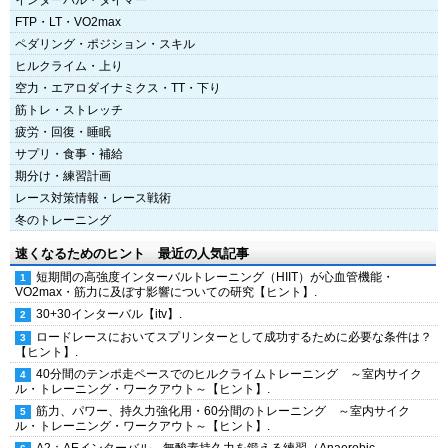
インターバル・タイマー
FTP・LT・VO2max
ペダリング・ポジション・スキル
ヒルクライム・上り
空力・エアロダイナミクス・TT・下り
筋トレ・ストレッチ
疲労・回復・睡眠
サプリ・食事・補給
期分け・練習計画
レース対策情報・レース戦術
冬のトレーニング
速くなるためのヒント 最近の人気記事
短期間の高強度インターバルトレーニング（HIIT）が心血管機能・
VO2max・筋力に及ぼす影響についての研究【ヒント】.
30+30インターバル【itv】.
ロードレースにおいてスプリンターとして成功するために必要な条件は？
【ヒント】.
40分間のテンポ走ペースでのヒルクライムトレーニング ～室内サイク
ル・トレーニング・ワークアウト～【ヒント】.
筋力、パワー、持久力強化用・60分間のトレーニング ～室内サイク
ル・トレーニング・ワークアウト～【ヒント】.