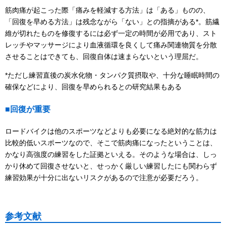
筋肉痛が起こった際「痛みを軽減する方法」は「ある」ものの、
「回復を早める方法」は残念ながら「ない」との指摘がある*。筋繊
維が切れたものを修復するには必ず一定の時間が必用であり、スト
レッチやマッサージにより血液循環を良くして痛み関連物質を分散
させることはできても、回復自体は速まらないという理屈だ。
*ただし練習直後の炭水化物・タンパク質摂取や、十分な睡眠時間の
確保などにより、回復を早められるとの研究結果もある
■回復が重要
ロードバイクは他のスポーツなどよりも必要になる絶対的な筋力は
比較的低いスポーツなので、そこで筋肉痛になったということは、
かなり高強度の練習をした証拠といえる。そのような場合は、しっ
かり休めて回復させないと、せっかく厳しい練習したにも関わらず
練習効果が十分に出ないリスクがあるので注意が必要だろう。
参考文献