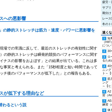
疲労・
サプリ
期分け
スへの悪影響
レース
冬のト
度」の静的ストレッチは筋力・速度・パワーに悪影響を
速くな
短
（HI
につい
現場での常識に反して、最近のストレッチの有効性に関す
30
上）の静的ストレッチは瞬発的競技のパフォーマンスに関す
ロ
イナスの影響をおよぼす」との結果が出ている。これは多
るため
4
な事実と考えられる。また「15秒程度と短い時間であって
ニング
ッチ後のパフォーマンスが低下した」との報告もある。
ト～【
筋
ング 
～【ヒ
A
スが低下する理由など
習（Ana
A
替わるという説
練習（An
体