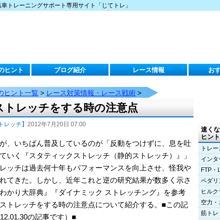
転車トレーニングサポート専用サイト「じてトレ」
のヒント
ブログ紹介
レース情報
お
のヒント一覧
>
レース対策情報・レース戦術
>
ストレッチをする時の注意点
トレッチ】
2012年7月20日 07:00
速くな
ヒント
が、いちばん普及しているのが「反動をつけずに、息を吐
トレー
ていく『スタティックストレッチ（静的ストレッチ）』」
インタ
レッチは過去何十年もパフォーマンスを向上させ、怪我や
FTP・
れてきた。しかし、近年これと逆の研究結果が数多く示さ
ペダリ
わかり大辞典』『ダイナミック ストレッチング』を参考
ヒルク
空力・
ストレッチをする時の注意点について紹介する。■この記
筋トレ
.01.30の記事です）■