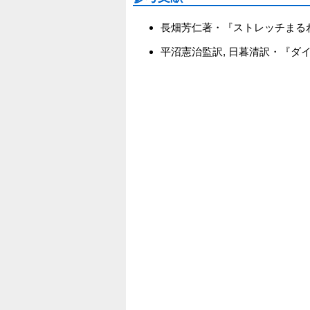
長畑芳仁著・『ストレッチまるわ
平沼憲治監訳, 日暮清訳・『ダイナミ