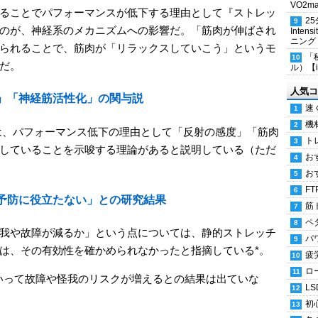
VO2
ることでパフォーマンスが低下する理由として『ストレッ
2
のが、神経系のメカニズムへの影響だ。「筋肉が伸ばされ
Inten
ニング
られることで、筋肉が「リラックスしていこう」というモ
「
だ。
ル）【i
人気コ
」「神経筋活性化」の関与説
速
機
は、パフォーマンス低下の理由として「反射の感度」「筋肉
ト
していることを示唆する理論があると説明している（ただ
お
お
FT
予防に役立たない」との研究結果
筋
ペ
我や故障が減るか」という点については、静的ストレッチ
パ
は、その有効性を確かめられなかったと指摘している*。
疲
ロ
いって故障や怪我のリスクが増えるとの結果は出ていな
LS
初