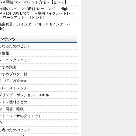
max＆閾値パワーのテスト方法～【ヒント】.
5分間のスピニング(R)トレーニング | High
sity Race Day Effort | ～室内サイクル・トレー
・ワークアウト～【ヒント】.
秘密兵器」LTインターバル（4+8インターバ
tv】.
ンテンツ
くなるためのヒント
材情報
レーニングメニュー
すすめ動画
すすめブログ一覧
P・LT・VO2max
トレ・ストレッチ
ダリング・ポジション・スキル
ワトレ機材まとめ
労・回復・睡眠
ード・レーサのダイエット
D
心者のためのヒント