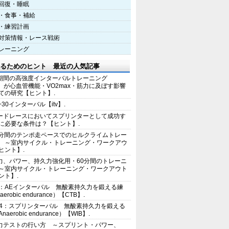
回復・睡眠
・食事・補給
・練習計画
対策情報・レース戦術
レーニング
るためのヒント 最近の人気記事
期間の高強度インターバルトレーニング
IT）が心血管機能・VO2max・筋力に及ぼす影響
ての研究【ヒント】.
+30インターバル【itv】.
ードレースにおいてスプリンターとして成功す
に必要な条件は？【ヒント】.
0分間のテンポ走ペースでのヒルクライムトレー
 ～室内サイクル・トレーニング・ワークアウ
ヒント】.
力、パワー、持久力強化用・60分間のトレーニ
～室内サイクル・トレーニング・ワークアウト
ント】.
2：AEインターバル 無酸素持久力を鍛える練
erobic endurance）【CTB】.
E4：スプリンターバル 無酸素持久力を鍛える
aerobic endurance）【WIB】.
力テストの行い方 ～スプリント・パワー、