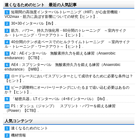
速くなるためのヒント 最近の人気記事
短期間の高強度インターバルトレーニング（HIIT）が心血管機能・
VO2max・筋力に及ぼす影響についての研究【ヒント】.
30+30インターバル【itv】.
筋力、パワー、持久力強化用・60分間のトレーニング ～室内サイク
ル・トレーニング・ワークアウト～【ヒント】.
40分間のテンポ走ペースでのヒルクライムトレーニング ～室内サイク
ル・トレーニング・ワークアウト～【ヒント】.
A2：AEインターバル 無酸素持久力を鍛える練習（Anaerobic
endurance）【CTB】.
AE4：スプリンターバル 無酸素持久力を鍛える練習（Anaerobic
endurance）【WIB】.
ロードレースにおいてスプリンターとして成功するために必要な条件は？
【ヒント】.
ピーク調整時にオーバーリーチングにいたるまで追い込む必要はあるの
か？【ヒント】.
「秘密兵器」LTインターバル（4+8インターバル）【itv】.
P1：ダッシュ（ジャンプ） スプリント・パワーを鍛える練習
（Power）【CTB】.
人気コンテンツ
速くなるためのヒント
機材情報