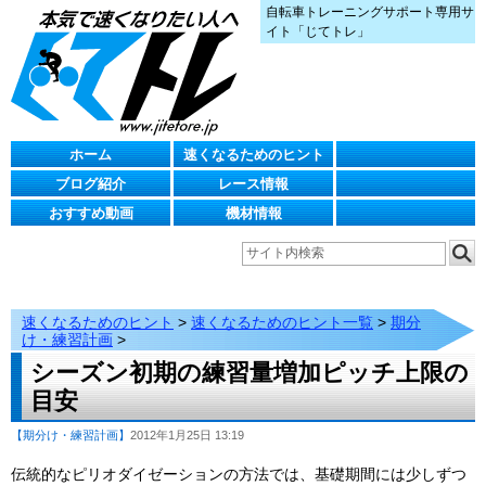
自転車トレーニングサポート専用サ
イト「じてトレ」
ホーム
速くなるためのヒント
ブログ紹介
レース情報
おすすめ動画
機材情報
速くなるためのヒント
>
速くなるためのヒント一覧
>
期分
け・練習計画
>
シーズン初期の練習量増加ピッチ上限の
目安
【期分け・練習計画】
2012年1月25日 13:19
伝統的なピリオダイゼーションの方法では、基礎期間には少しずつ