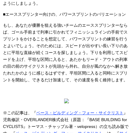
ようにしましょう。
■エーススプリンター向けの、パワースプリントのバリエーション
もし、あなたが優勝を狙える強いチームのエーススプリンターなら
ば、ゴール手前まで列車に引かれてフィニッシュラインの手前でス
プリントをかけることを想定して、パワースプリントの練習を行う
とよいでしょう。そのためには、スピードが出やすい長い下りのあ
とに平坦な直線が続くコースを探しましょう。下りを利用してスピ
ードを上げ、平坦な区間に入ると、あたかもリード・アウトの列車
の目の前のサイクリストが先頭から外れ、自分が風のなかへ解き放
たれたかのように感じるはずです。平坦区間に入ると同時にスプリ
ントを開始し、できるだけ加速して、その速度を長く維持します。
※この記事は、『
ベース・ビルディング・フォー・サイクリスト
』
児島修訳・OVERLANDER株式会社（原題：『BASE BUILDING for
CYCLISTS』トーマス・チャップル著・velopress）の立ち読み版で