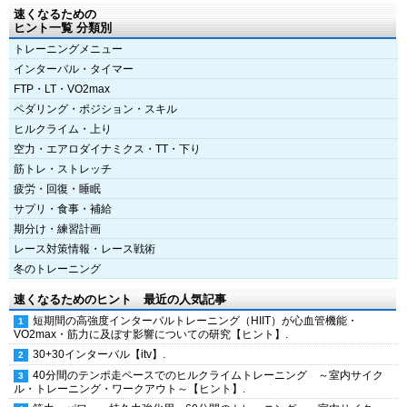
速くなるための
ヒント一覧 分類別
トレーニングメニュー
インターバル・タイマー
FTP・LT・VO2max
ペダリング・ポジション・スキル
ヒルクライム・上り
空力・エアロダイナミクス・TT・下り
筋トレ・ストレッチ
疲労・回復・睡眠
サプリ・食事・補給
期分け・練習計画
レース対策情報・レース戦術
冬のトレーニング
速くなるためのヒント 最近の人気記事
短期間の高強度インターバルトレーニング（HIIT）が心血管機能・
VO2max・筋力に及ぼす影響についての研究【ヒント】.
30+30インターバル【itv】.
40分間のテンポ走ペースでのヒルクライムトレーニング ～室内サイク
ル・トレーニング・ワークアウト～【ヒント】.