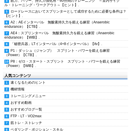
筋力、パワー、持久力強化用・60分間のトレーニング ～室内サイク
ル・トレーニング・ワークアウト～【ヒント】.
ロードレースにおいてスプリンターとして成功するために必要な条件は？
【ヒント】.
A2：AEインターバル 無酸素持久力を鍛える練習（Anaerobic
endurance）【CTB】.
AE4：スプリンターバル 無酸素持久力を鍛える練習（Anaerobic
endurance）【WIB】.
「秘密兵器」LTインターバル（4+8インターバル）【itv】.
P1：ダッシュ（ジャンプ） スプリント・パワーを鍛える練習
（Power）【CTB】.
P8：ゼロ・スタート・スプリント スプリント・パワーを鍛える練習
（Power）【WIB】.
人気コンテンツ
速くなるためのヒント
機材情報
トレーニングメニュー
おすすめ動画
おすすめブログ一覧
FTP・LT・VO2max
筋トレ・ストレッチ
ペダリング・ポジション・スキル