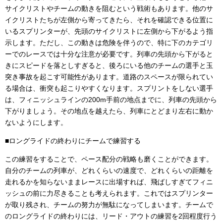
サイクリストやチームの動きを阻むという戦術もあります。他のサ
イクリストたちが左側から寄ってきたら、それを確認できる位置に
いるスプリンターが、先頭のサイクリストに左側から下がるよう指
示します。ただし、この動きは危険を伴うので、特に下のカテゴリ
ーでのレースでは十分な注意が必要です。列車の先頭から下がると
きにスピードを落としすぎると、後ろにいる他のチームの選手と玉
突き事故を起こす可能性があります。道路のスペースが限られてい
る場合は、衝突も起こりやすくなります。スプリントをしない選手
は、フィニッシュラインの200m手前の地点までに、列車の先頭から
下がりましょう。その地点を越えたら、列車にとどまり左右に動か
ないようにします。
■ロングライドの終わりにチームで練習する
この練習をすることで、ペース配分の戦略も磨くことができます。
自分のチームの列車が、どれくらいの速度で、どれくらいの距離を
走れるかを知らないままレースに出場すれば、飛ばしすぎてフィニ
ッシュの前に力尽きることも考えられます。これではスプリンター
が取り残され、チームの努力が無駄になってしまいます。チームで
のロングライドの終わりには、リード・アウトの練習を2回程度行う