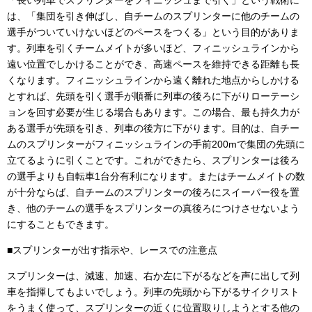
「長い列車でスプリンターをフィニッシュまで引く」という戦術に
は、「集団を引き伸ばし、自チームのスプリンターに他のチームの
選手がついていけないほどのペースをつくる」という目的がありま
す。列車を引くチームメイトが多いほど、フィニッシュラインから
遠い位置でしかけることができ、高速ペースを維持できる距離も長
くなります。フィニッシュラインから遠く離れた地点からしかける
とすれば、先頭を引く選手が順番に列車の後ろに下がりローテーシ
ョンを回す必要が生じる場合もあります。この場合、最も持久力が
ある選手が先頭を引き、列車の後方に下がります。目的は、自チー
ムのスプリンターがフィニッシュラインの手前200mで集団の先頭に
立てるように引くことです。これができたら、スプリンターは後ろ
の選手よりも自転車1台分有利になります。またはチームメイトの数
が十分ならば、自チームのスプリンターの後ろにスイーパー役を置
き、他のチームの選手をスプリンターの真後ろにつけさせないよう
にすることもできます。
■スプリンターが出す指示や、レースでの注意点
スプリンターは、減速、加速、右か左に下がるなどを声に出して列
車を指揮してもよいでしょう。列車の先頭から下がるサイクリスト
をうまく使って、スプリンターの近くに位置取りしようとする他の